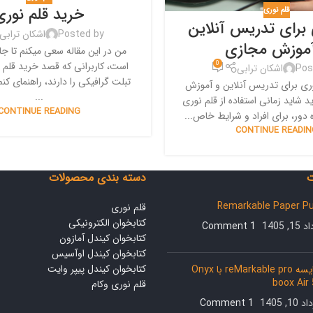
خرید قلم نوری
قلم نوری
 برای تدریس آنلاین
Posted by
اشکان ترابی
آموزش مجازی
من در این مقاله سعی میکنم تا ج
0
است، کاربرانی که قصد خرید قلم ن
Pos
اشکان ترابی
تبلت گرافیکی را دارند، راهنمای کنم 
نوری برای تدریس آنلاین و آموزش
...
 شاید زمانی استفاده از قلم نوری
CONTINUE READING
 دور، برای افراد و شرایط خاص...
CONTINUE READIN
ت
دسته بندی محصولات
Remarkable Paper P
قلم نوری
کتابخوان الکترونیکی
1, 1405
1 Comment
کتابخوان کیندل آمازون
کتابخوان کیندل اوآسیس
کتابخوان کیندل پیپر وایت
مقایسه reMarkable pro با Onyx
boox Air
قلم نوری وکام
10, 1405
1 Comment