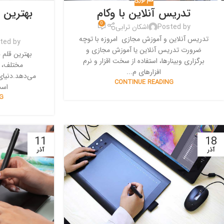
قلم نوری
تدریس آنلاین با وکام
بهترین 
0
Posted by
اشکان ترابی
تدریس آنلاین و آموزش مجازی امروزه با توچه
ted by
ضرورت تدریس آنلاین یا آموزش مجازی و
بهترین قلم
برگزاری وبینارها، استفاده از سخت اقزار و نرم
مختلف، ا
افزارهای م...
می‌دهد.دنیای
CONTINUE READING
است
G
11
18
آذر
آذر