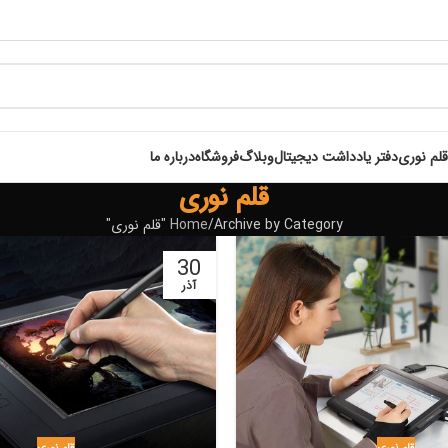
قلم نوری
دفتر یادداشت دیجیتال
وبلاگ
فروشگاه
درباره ما
قلم نوری
Archive by Category "قلم نوری"
Home
30
آذر