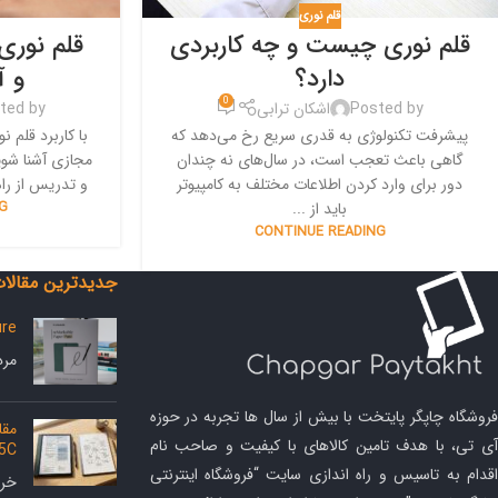
قلم نوری
قلم نوری چیست و چه کاربردی
قلم نوری
دارد؟
و 
0
Posted by
اشکان ترابی
ted by
پیشرفت تکنولوژی به قدری سریع رخ می‌دهد که
با کاربرد قلم 
گاهی باعث تعجب است، در سال‌های نه چندان
مجازی آشنا شوید
دور برای وارد کردن اطلاعات مختلف به کامپیوتر
و تدریس از راه
باید از ...
G
CONTINUE READING
جدیدترین مقالا
ure
مرداد 5
فروشگاه چاپگر پایتخت با بیش از سال ها تجربه در حوزه
آی تی، با هدف تامین کالاهای با کیفیت و صاحب نام
 5C
اقدام به تاسیس و راه اندازی سایت “فروشگاه اینترنتی
خرداد 