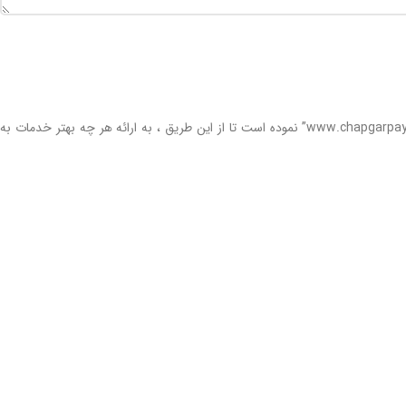
فروشگاه چاپگر پایتخت با بیش از سالها تجربه در حوزه آی تی ، با هدف تامین کالاهای با کیفیت و صاحب نام اقدام به تاسیس و راه اندازی سایت “www.chapgarpaytakht.com” نموده است تا از این طریق ، به ارائه هر چه بهتر خدمات به