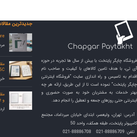
جدیدترین مقالا
ure
مرداد 5
فروشگاه چاپگر پایتخت با بیش از سال ها تجربه در حوزه
آی تی، با هدف تامین کالاهای با کیفیت و صاحب نام
 5C
اقدام به تاسیس و راه اندازی سایت “فروشگاه اینترنتی
خرداد 
چاپگر پایتخت” نموده است تا از این طریق، ارائه هر چه
بهتر خدمات به مشتریان خود به صورت حضوری و
و Kindle Scribe
اینترنتی حتی روزهای جمعه و تعطیل را انجام دهد.
اردیب
آدرس: تهران، ولیعصر، ابتدای خیابان میرداماد، مجتمع
کامپیوتر پایتخت، طبقه همکف، واحد 50
تلفن: 88886709-021 88886708-021