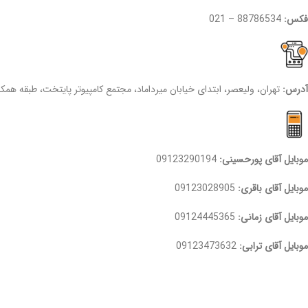
فکس:
88786534 – 021
آدرس:
تهران، ولیعصر، ابتدای خیابان میرداماد، مجتمع کامپیوتر پایتخت، طبقه همکف،واحد 50، فروشگاه چا
موبایل آقای پورحسینی:
09123290194
موبایل آقای باقری:
09123028905
موبایل آقای زمانی:
09124445365
موبایل آقای ترابی:
09123473632