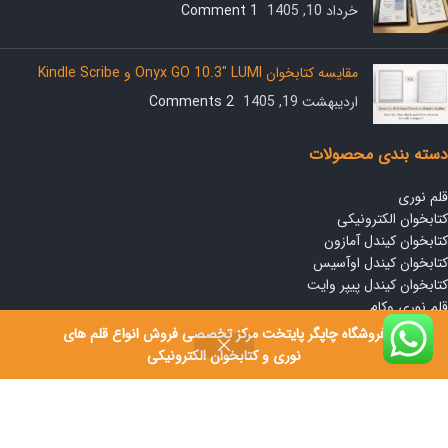
خرداد 10, 1405
1 Comment
مقایسه کتابخوان Onyx GO 10.3″ LUMI و Kindle Scribe
اردیبهشت 19, 1405
2 Comments
دسته بندی محصولات
قلم نوری
کتابخوان الکترونیکی
کتابخوان کیندل آمازون
کتابخوان کیندل اوآسیس
کتابخوان کیندل پیپر وایت
قلم نوری وکام
فروشگاه چاپگر پایتخت مرکز تخصصی فروش انواع قلم های
لینک های مفید
نوری و کتابخوان الکترونیکی
قوانین و مقررات
مقایسه محصولات
پیگیری سفارش ها