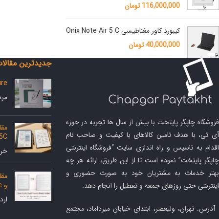
116,000,000
تومان
کیبورد کاور مغناطیسی Onix Note Air 5 C
40,000,000
تومان
جدیدترین مقالا
ure
مرداد 5
فروشگاه چاپگر پایتخت با بیش از سال ها تجربه در حوزه
آی تی، با هدف تامین کالاهای با کیفیت و صاحب نام
 5C
اقدام به تاسیس و راه اندازی سایت “فروشگاه اینترنتی
خرداد 
چاپگر پایتخت” نموده است تا از این طریق، ارائه هر چه
بهتر خدمات به مشتریان خود به صورت حضوری و
و Kindle Scribe
اینترنتی حتی روزهای جمعه و تعطیل را انجام دهد.
اردیب
آدرس: تهران، ولیعصر، ابتدای خیابان میرداماد، مجتمع