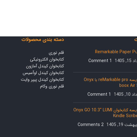
ت
دسته بندی محصولات
Remarkable Paper P
قلم نوری
کتابخوان الکترونیکی
1, 1405
1 Comment
کتابخوان کیندل آمازون
کتابخوان کیندل اوآسیس
کتابخوان کیندل پیپر وایت
مقایسه reMarkable pro با Onyx
boox Air
قلم نوری وکام
10, 1405
1 Comment
مقایسه کتابخوان Onyx GO 10.3″ LUMI
هشت 19, 1405
2 Comments