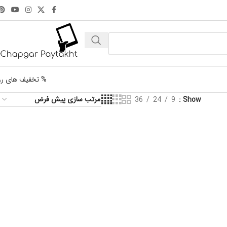
% تخفیف های رو
36
24
9
Show