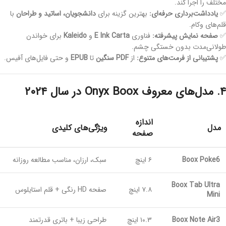
مختلف را اجرا کند.
✅
یادداشت‌برداری حرفه‌ای:
بهترین گزینه برای
دانشجویان، اساتید و طراحان
با
قلم‌های وکام.
✅
صفحه نمایش پیشرفته:
فناوری
E Ink Carta
و
Kaleido
برای خواندن
طولانی‌مدت بدون خستگی چشم.
✅
پشتیبانی از فرمت‌های متنوع:
از
PDF سنگین
تا
EPUB
و حتی فایل‌های آفیس.
۴. مدل‌های معروف Onyx Boox در سال ۲۰۲۴
اندازه
مدل
ویژگی‌های کلیدی
صفحه
Boox Poke6
۶ اینچ
سبک، ارزان، مناسب مطالعه روزانه
Boox Tab Ultra
۷.۸ اینچ
صفحه HD رنگی + قلم استایلوس
Mini
Boox Note Air3
۱۰.۳ اینچ
طراحی زیبا + باتری قدرتمند