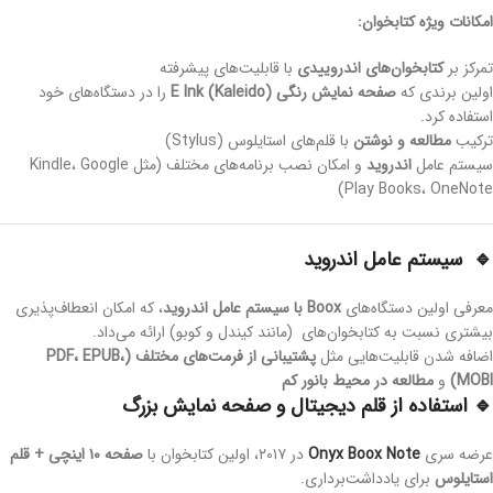
امکانات ویژه کتابخوان:
تمرکز بر
کتابخوان‌های اندروییدی
با قابلیت‌های پیشرفته
اولین برندی که
صفحه‌ نمایش رنگی E Ink (Kaleido)
را در دستگاه‌های خود
استفاده کرد.
ترکیب
مطالعه و نوشتن
با قلم‌های استایلوس (Stylus)
سیستم عامل
اندروید
و امکان نصب برنامه‌های مختلف (مثل Kindle، Google
Play Books، OneNote)
🔹 سیستم عامل اندروید
معرفی اولین دستگاه‌های
Boox با سیستم عامل اندروید
، که امکان انعطاف‌پذیری
بیشتری نسبت به کتابخوان‌های (مانند کیندل و کوبو) ارائه می‌داد.
اضافه شدن قابلیت‌هایی مثل
پشتیبانی از فرمت‌های مختلف (PDF، EPUB،
MOBI)
و
مطالعه در محیط بانور کم
🔹 استفاده از قلم دیجیتال و صفحه‌ نمایش بزرگ
عرضه سری
Onyx Boox Note
در ۲۰۱۷، اولین کتابخوان با
صفحه ۱۰ اینچی + قلم
استایلوس
برای یادداشت‌برداری.