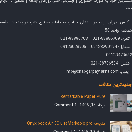
مشتریان خود به صورت حضوری و اینترنتی حتی روزهای جمعه و تعطیل را انجام
دهد.
آدرس: تهران، ولیعصر، ابتدای خیابان میرداماد، مجتمع کامپیوتر پایتخت، طبقه
همکف، واحد 50
تلفن: 88886709-021 88886708-021
موبایل: 09123290194 09123028905
09123473632
فکس: 88786534-021
ایمیل: info@chapgarpaytakht.com
جدیدترین مقالات
Remarkable Paper Pure
مرداد 15, 1405
1 Comment
مقایسه reMarkable pro با Onyx boox Air 5C