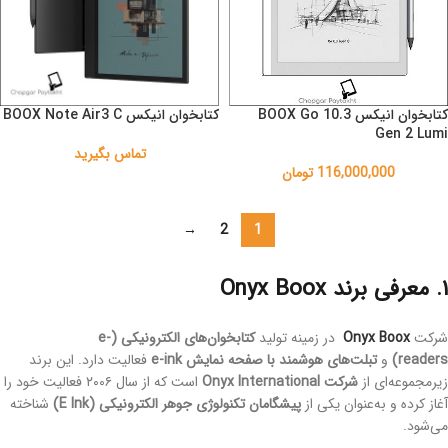
کتابخوان انیکس BOOX Go 10.3
کتابخوان انیکس BOOX Note Air3 C
Gen 2 Lumi
تماس بگیرید
116,000,000
تومان
→
2
1
۱. معرفی برند Onyx Boox
شرکت
Onyx Boox
در زمینه تولید
کتابخوان‌های الکترونیکی (e-
readers)
و
تبلت‌های هوشمند با صفحه نمایش e-ink
فعالیت دارد. این برند
زیرمجموعه‌ای از
شرکت Onyx International
است که از سال ۲۰۰۶ فعالیت خود را
آغاز کرده و به‌عنوان یکی از
پیشگامان تکنولوژی جوهر الکترونیکی (E Ink)
شناخته
می‌شود.