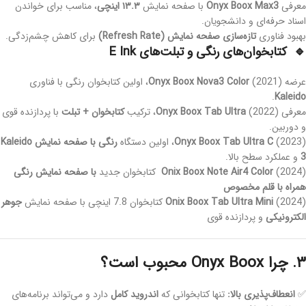
معرفی
Onyx Boox Max3
با صفحه نمایش
۱۳.۳ اینچی
، مناسب برای خواندن
اسناد حرفه‌ای و دانشجویان.
بهبود فناوری
تازه‌سازی صفحه نمایش (Refresh Rate)
برای کاهش چشم‌زدگی.
🔹 کتابخوان‌های رنگی و تبلت‌های E Ink
عرضه
(2021)، اولین کتابخوان رنگی با فناوری
Onyx Boox Nova3 Color
.
Kaleido
معرفی
(2022)، ترکیب
Onyx Boox Tab Ultra
کتابخوان + تبلت
با پردازنده قوی
و دوربین.
(2023)، اولین دستگاه
Onyx Boox Tab Ultra C
رنگی با صفحه نمایش Kaleido
3
و عملکرد سطح بالا.
(2024)
Onix Boox Note Air4 Color
کتابخوان جدید
با صفحه نمایش رنگی
همراه با قلم مخصوص
(2024) کتابخوان 7.8 اینچی با صفحه نمایش
Onix Boox Tab Ultra Mini
جوهر
الکترونیکی
و پردازنده قوی
۳. چرا Onyx Boox محبوب است؟
✅
انعطاف‌پذیری بالا:
تنها کتابخوانی که
اندروید کامل
دارد و می‌تواند برنامه‌های