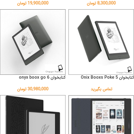
8,300,000
تومان
19,900,000
تومان
کتابخوان Onix Booxs Poke 5
کتابخوان onyx boox go 6
تماس بگیرید
30,980,000
تومان