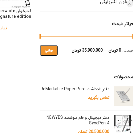
کتابخوان الکترونیکی
کتابخوان ite
ignature edition
فیلتر قیمت
تماس
قيمت:
0 تومان
—
35,900,000 تومان
صافی
محصولات
دفتر یادداشت ReMarkable Paper Pure
تماس بگیرید
دفتر دیجیتال و قلم هوشمند NEWYES
SyncPen 4
20,500,000
تومان