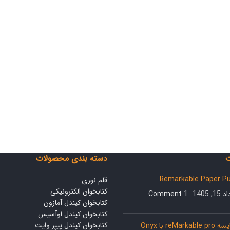
ت
دسته بندی محصولات
Remarkable Paper P
قلم نوری
کتابخوان الکترونیکی
1, 1405
1 Comment
کتابخوان کیندل آمازون
کتابخوان کیندل اوآسیس
کتابخوان کیندل پیپر وایت
مقایسه reMarkable pro با Onyx