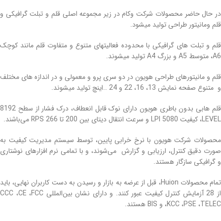
در حال حاضر محصولات شرکت وکام در زیر مجموعه اصلی قلم و تبلت گرافیکی و
قلم ومانیتور طراحی تولید میشود.
قلم و تبلت های گرافیکی با محدوده فعالیتهای متنوع و متفاوت قلم مانند کوچک
A6، متوسط A5 و بزرگ A4 تولید میشوند.
قلم و مانیتورهای طراحی هویون در دو سری پرو و معمولی و در اندازه های مختلف
و متنوع صفحه نمایش 13، 16، 22 و 24 ..اینچ تولید میشوند.
قلم‌ هابی بدون باطری هویون دارای نوک قابل انعطاف، درک فشار از سطح 8192
LEVEL، کیفیت 5080 LPI و سرعت انتقال دیتای بین 200 تا 266 RPS می‌باشند.
محصولات شرکت هویون با نرخ خرابی پایین، توسط سیستم مدیریت کیفیت به
صورت دقیق کنترل، ارزیابی و گزارش می‌شوند، و با تمامی نرم افزارهای نوشتاری
و گرافیکی سازگار هستند.
تمام محصولات Huion، قبل از عرضه به بازار و رسیدن به دست کاربران نهایی، باید
از 28 آزمایش کنترل کیفیت عبور کنند. و دارای نشان بین‌المللی CCC ،CE ،FCC
،KCC ،PSE ،TELEC و BIS هستند.