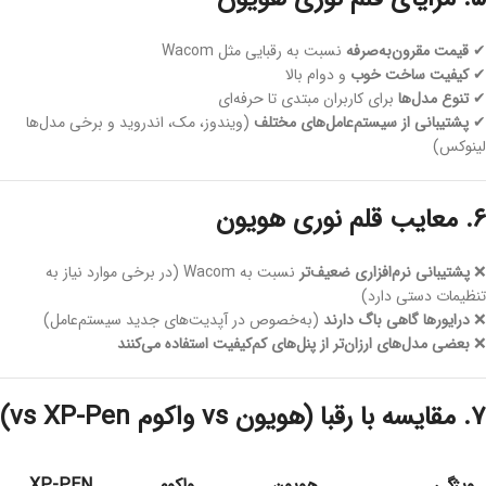
✔
قیمت مقرون‌به‌صرفه
نسبت به رقبایی مثل Wacom
✔
کیفیت ساخت خوب
و دوام بالا
✔
تنوع مدل‌ها
برای کاربران مبتدی تا حرفه‌ای
✔
پشتیبانی از سیستم‌عامل‌های مختلف
(ویندوز، مک، اندروید و برخی مدل‌ها
لینوکس)
۶. معایب قلم نوری هویون
❌
پشتیبانی نرم‌افزاری ضعیف‌تر
نسبت به Wacom (در برخی موارد نیاز به
تنظیمات دستی دارد)
❌
درایورها گاهی باگ دارند
(به‌خصوص در آپدیت‌های جدید سیستم‌عامل)
❌
بعضی مدل‌های ارزان‌تر از پنل‌های کم‌کیفیت استفاده می‌کنند
۷. مقایسه با رقبا (هویون vs واکوم vs XP-Pen)
ویژگی
هویون
واکوم
XP-PEN