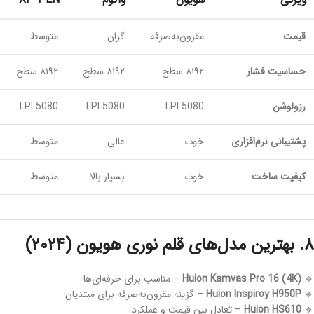
قیمت
مقرون‌به‌صرفه
گران
متوسط
حساسیت فشار
۸۱۹۲ سطح
۸۱۹۲ سطح
۸۱۹۲ سطح
رزولوشن
5080 LPI
5080 LPI
5080 LPI
پشتیبانی نرم‌افزاری
خوب
عالی
متوسط
کیفیت ساخت
خوب
بسیار بالا
متوسط
۸. بهترین مدل‌های قلم نوری هویون (۲۰۲۴)
🔹
Huion Kamvas Pro 16 (4K)
– مناسب برای حرفه‌ای‌ها
🔹
Huion Inspiroy H950P
– گزینه مقرون‌به‌صرفه برای مبتدیان
🔹
Huion HS610
– تعادل بین قیمت و عملکرد