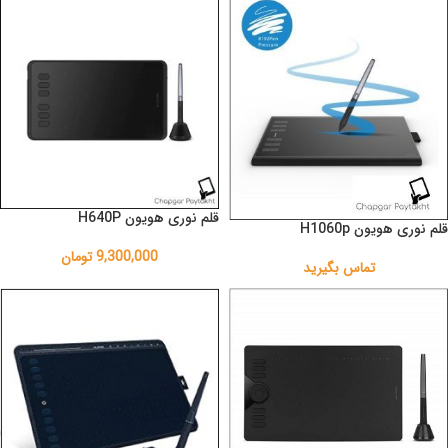
قلم نوری هویون H640P
قلم نوری هویون H1060p
9,300,000
تومان
تماس بگیرید