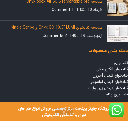
مقایسه reMarkable pro با Onyx boox Air 5C
خرداد 10, 1405
1 Comment
مقایسه کتابخوان Onyx GO 10.3″ LUMI و Kindle Scribe
اردیبهشت 19, 1405
2 Comments
دسته بندی محصولات
قلم نوری
کتابخوان الکترونیکی
کتابخوان کیندل آمازون
کتابخوان کیندل اوآسیس
کتابخوان کیندل پیپر وایت
قلم نوری وکام
لینک های مفید
فروشگاه چاپگر پایتخت مرکز تخصصی فروش انواع قلم های
نوری و کتابخوان الکترونیکی
قوانین و مقررات
مقایسه محصولات