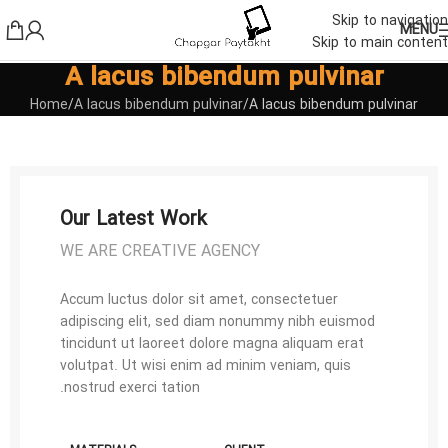
Skip to navigation
MENU
Skip to main content
A lacus bibendum pulvinar
Home
A lacus bibendum pulvinar
A lacus bibendum pulvinar
Our Latest Work
WE ARE CREATIVE AGENCY
Accum luctus dolor sit amet, consectetuer
adipiscing elit, sed diam nonummy nibh euismod
tincidunt ut laoreet dolore magna aliquam erat
volutpat. Ut wisi enim ad minim veniam, quis
nostrud exerci tation.