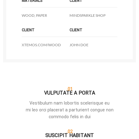
MATERIALS
CLIENT
WOOD, PAPER
MINDSPARKLE SHOP
CLIENT
CLIENT
XTEMOS.COM/WOOD
JOHN DOE
01.
VULPUTATE A PORTA
Vestibulum nam lobortis scelerisque eu
mi leo orci placerat a parturient congue non
commodo felis in dui
02.
SUSCIPIT HABITANT