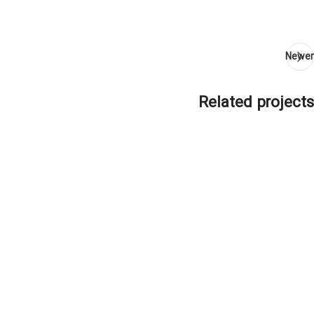
Newer
Related projects
Imperdiet mauris a nontin
Accessories