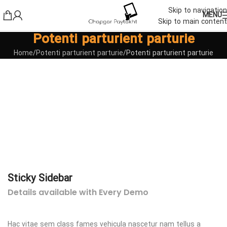
Skip to navigation
MENU
Skip to main content
Potenti parturient parturie
Home
Potenti parturient parturie
Potenti parturient parturie
Sticky Sidebar
Details available with Every Demo
Hac vitae sem class fames vehicula nascetur nam tellus a