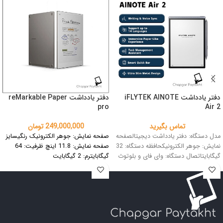
دفتر یادداشت iFLYTEK AINOTE
دفتر یادداشت reMarkable Paper
pro
Air 2
تماس بگیرید
249,000,000
تومان
مدل دستگاه: دفتر یادداشت دیجیتالصفحه
صفحه نمایش: جوهر الکترونیک رنگی
سایز
نمایش: جوهر الکترونیکحافظه دستگاه: 32
صفحه نمایش: 11.8 اینچ
ظرفیت: 64
گیگابایتاتصال دستگاه: وای فای و بلوتوث
گیگابایت
رم: 2 گیگابایت