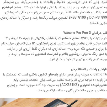
کنید، جایی که حتی ظریف‌ترین خطوط و بافت‌ها به چشم می‌آیند. این نمایشگر
به تصویرگران و طراحان اجازه می‌دهد با دقتی فوق‌العاده کار کنند. سطح
شیشه‌ای
ضد بازتاب و بافت‌دار
مانند کاغذ زیر دستتان حس می‌شود، در حالی که
پوشش
99% DCI-P3 و 100% sRGB
تضمین می‌کند رنگ‌ها زنده و سازگار با استانداردهای
مدرن هستند.
قلم حرفه‌ای Wacom Pro Pen 3
هر جزئیات را با
۸۱۹۲ سطح حساسیت به فشار، پشتیبانی از زاویه ۶۰ درجه و ۳
کلید جانبی قابل برنامه‌ریزی
ثبت کنید.
زمان پاسخگویی ۱۲ میلی‌ثانیه‌ای
حرکت قلم
را روان و طبیعی نگه می‌دارد— استانداردی که دیگران فقط آرزوی آن را دارند.
با
عمق رنگ ۸-بیتی، روشنایی بالاتر و کنتراست استثنایی
که سایه‌ها و نورها را
برجسته می‌کند، بهترین اثر خود را خلق کنید.
طراحی راحت و انعطاف‌پذیر
Cintiq 16 به‌صورت پیش‌فرض دارای
پایه‌های تاشوی داخلی
است که نمایشگر را
در زاویه
۲۰ درجه
برای کار راحت تنظیم می‌کند. برای انعطاف بیشتر،
پایه
تنظیم‌شونده اختیاری (ACK651KZ)
به صورت جداگانه موجود است و زوایای
مختلفی را برای حالت‌های کاری مختلف ارائه می‌دهد.