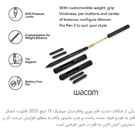
یکی از امکانات جدید قلم نوری وکام مدل سینتیک 16 اینچ 2025 قابلیت اتصال
قلم به هردو طرف سمت راست و چپ مانیتور وکام به منظور افزایش سرعت کار و
دسترسی آسان کاربر به قلم در حین طراحی است.