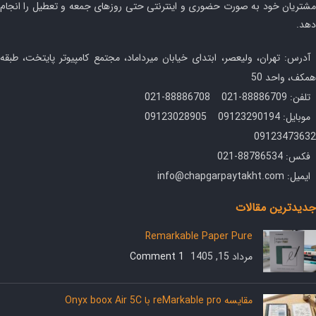
مشتریان خود به صورت حضوری و اینترنتی حتی روزهای جمعه و تعطیل را انجام
دهد.
آدرس: تهران، ولیعصر، ابتدای خیابان میرداماد، مجتمع کامپیوتر پایتخت، طبقه
همکف، واحد 50
تلفن: 88886709-021 88886708-021
موبایل: 09123290194 09123028905
09123473632
فکس: 88786534-021
ایمیل: info@chapgarpaytakht.com
جدیدترین مقالات
Remarkable Paper Pure
مرداد 15, 1405
1 Comment
مقایسه reMarkable pro با Onyx boox Air 5C