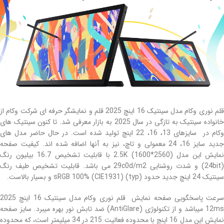
قلم نوری وکام مدل سینتیک 16 اینچ 2025 قلم و نمایشگر حرفه ای شرکت وکام از
خانواده سینتیک به تازگی در سال 2025 به بازار معرفی شد. تا کنون سینتیک های
وکام در سایزهای 13، 16، 22 اینچ تولید شده است. در حال حاضر مدل های
جدید سایز 16، 24 معمولی و تاچ، نیز به آنها اضافه شده اند. کیفیت صفحه
نمایش این مدل (2.5K (1600*2560 با قابلیت تشخیص 16.7 بیلیون رنگ
(24bit) و شدت روشنایی 29c0d/m2 می باشد. قابلیت تشخیص طیف رنگ
سینتیک 24 اینچ جدید حدود sRGB 100% (CIE1931) (typ) و بسیار بالاست.
سرعت پاسخگویی صفحه نمایش قلم نوری وکام مدل سینتیک 16 اینچ 2025
12ms میباشد و از تکنولوژی (AntiGlare) ضد تابش نور بهره میبرد. سایز صفحه
نمایش این مدل 16 اینچ با محدوده فعالیت 215 در 34 میلیمتر است، که محدوده