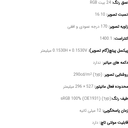
عمق رنگ:
24 بیت RGB
نسبت تصویر:
16:10
زاویه تصویر:
170 درجه عمودی و افقی
کنتراست:
1400.1
پیکسل پیتچ(گام تصویر):
0.1530H × 0.1530V میلیمتر
دکمه های میانبر
:
ندارد
روشنایی تصویر
:
290cd/m
(typ)
2
محدوده فعال مانیتور:
527 × 296 میلیمتر
طیف رنگ:
sRGB 100% (CIE1931) (typ)
زمان پاسخگویی:
12 میلی ثانیه
قابلیت مولتی تاچ:
دارد