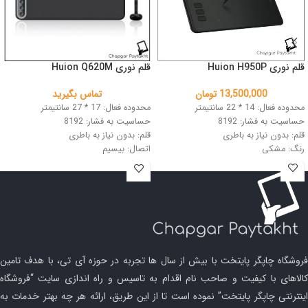
قلم نوری Huion H950P
قلم نوری Huion Q620M
13,500,000
تومان
تماس بگیرید
محدوده فعال: 14 * 22 سانتیمتر
محدوده فعال: 17 * 27 سانتیمتر
حساسیت به فشار: 8192
حساسیت به فشار: 8192
قلم: بدون نیاز به باطری
قلم: بدون نیاز به باطری
رنگ: مشکی
اتصال: بیسیم
رنگ: مشکی
فروشگاه چاپگر پایتخت با بیش از سال ها تجربه در حوزه آی تی، با هدف تامین
کالاهای با کیفیت و صاحب نام اقدام به تاسیس و راه اندازی سایت “فروشگاه
اینترنتی چاپگر پایتخت” نموده است تا از این طریق، ارائه هر چه بهتر خدمات به