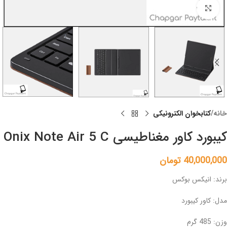
Click to enlarge
خانه
کتابخوان الکترونیکی
کیبورد کاور مغناطیسی Onix Note Air 5 C
40,000,000
تومان
برند: انیکس بوکس
مدل: کاور کیبورد
وزن: 485 گرم