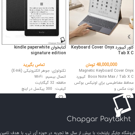
کاور کیبورد Keyboard Cover Onyx
کتابخوان kindle paperwhite
signature edition
Tab X C
48,000,000
تومان
تماس بگیرید
Magnetic Keyboard Cover Onyx
تکنولوژی: جوهر الکترونیکی (E-Ink)
Boox Note Max / Tab X C کیبورد
اتصال بیسیم: Wi-Fi
محافظ مغناطیسی برای اونیکس بوکس
حافظه: 32 گیگابایت
نوت مکس و
کیفیت: 300 پیکسل در اینچ
سایز: 6.8 اینچ
فروشگاه چاپگر پایتخت با بیش از سال ها تجربه در حوزه آی تی، با هدف تامین