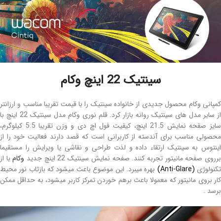
سینتیک 22 اینچ وکام
کمپانی وکام محصول جدیدی از خانواده سینتیک را با قیمت تقریبا مناسب و ارزانتر
ز سایر مدل های سینتیک روانه بازار کرد. قلم نوری وکام مدل سینتیک 22 اینچ
با
سایز صفحه نمایش 21.5 اینچ، کیفیت فول اچ دی و وزن تقریبا 5.5 کیلوگرم،
محصولی مناسب برای آندسته از کاربرانی است که قصد دارند فعالیت خود را از
اینتوس به سینتیک ارتقاء داده و لذت طراحی و نقاشی یا ویرایش را مستقیما
رروی صفحه مانیتور تجربه کنند. صفحه نمایش سینتیک 22 اینچ جدید
وکام
با از
کنولوژی
(Anti-Glare)
بهره میبرد. این موضوع باعث میشود که بازتاب نور محیط
کار بروی مانیتور که معمولا باعث برهم خوردن تمرکز کاربر میشود، به حداقل ممکن
برسد .