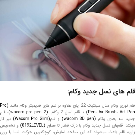
قلم های نسل جدید وکام:
لم نوری وکام مدل سینتیک 22 اینچ علاوه بر قلم های قدیمیتر وکام مانند
(Pro
Pen، Air Brush، Art Pen
با قلم نسل 2 وکام
(
wacom pro pen 2)
، قلم
جدید سه بعدی وکام
(wacom 3D pen)
و قلم
(Wacom Pro Slim)
نیز کار
یکند. قلمهای نسل جدید وکام با درک فشار تا سطح
(8192LEVEL)
و تشخیص
زاویه قلم باعث میشوند که این صفحه نمایش، کوچکترین حرکت شما را روی