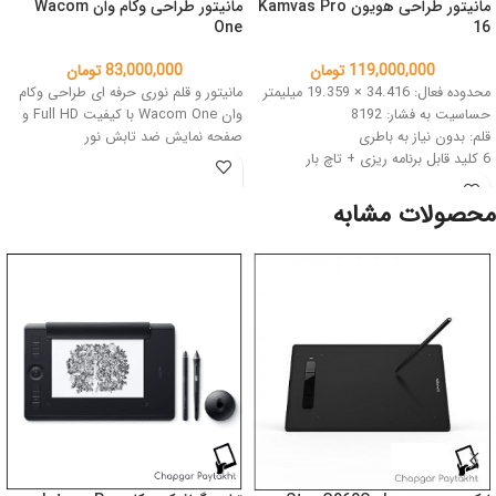
مانیتور طراحی هویون Kamvas Pro
مانیتور طراحی وکام وان Wacom
One
16
119,000,000
تومان
83,000,000
تومان
محدوده فعال: 34.416 × 19.359 میلیمتر
مانیتور و قلم نوری حرفه ای طراحی وکام
حساسیت به فشار: 8192
وان Wacom One با کیفیت Full HD و
قلم: بدون نیاز به باطری
صفحه نمایش ضد تابش نور
6 کلید قابل برنامه ریزی + تاچ بار
رنگ: مشکی مایل به نقره ای
محصولات مشابه