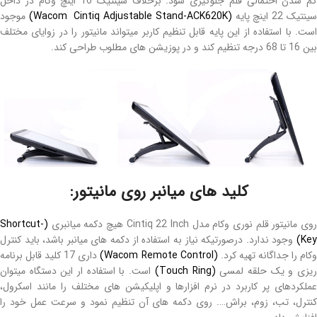
گم شدن احتمالی قلم جلوگیری شود. برخلاف سینتیک 16 اینچ وکام در داخل
ینتیک 22 اینچ پایه
(Wacom Cintiq Adjustable Stand-ACK620K)
موجود
است. با استفاده از این پایه قابل تنظیم کاربر میتواند مانیتور را در زوایای مختلف
بین 16 تا 68 درجه تنظیم کند و در پوزیشن های مطلوب طراحی کند.
کلید های میانبر روی مانیتور:
وی مانیتور قلم نوری وکام مدل Cintiq 22 Inch هیچ دکمه میانبری
(Shortcut-
Key)
وجود ندارد. درصورتیکه نیاز به استفاده از دکمه های میانبر باشد، باید کنترل
کام را جداگانه تهیه کرد.
(Wacom Remote Control)
داری 17 کلید قابل برنامه
یزی و یک حلقه لمسی
(Touch Ring)
است. با استفاده ار این دستگاه میتوان
عملکردهای پر کاربرد در نرم افزارها و اپلیکیشن های مختلف را مانند اسکرول،
کنترل، تب، زوم، براش…. روی دکمه های آن تنظیم نمود و سرعت عمل خود را