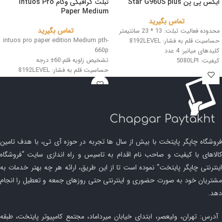
ایکس پی پن Star G960S plus
تبلت گرافیکی وکام Intuos Pro
Paper Medium
تماس بگیرید
تماس بگیرید
محدوده فعالیت تبلت: 13 * 23 سانتیمتر
intuos pro paper edition Medium pth-
حساسیت قلم به فشار: 8192LEVEL
660p
کلیدهای میانبر: 4 عدد
تشخیص زاویه قلم:60± درجه
کیفیت: 5080LPI
حساسیت قلم به فشار: 8192LEVEL
اتصال: USB
رزولوشن: 5080LPI
اندازه کاغذ A5
فروشگاه چاپگر پایتخت با بیش از سال ها تجربه در حوزه آی تی، با هدف تامین
کالاهای با کیفیت و صاحب نام اقدام به تاسیس و راه اندازی سایت “فروشگاه
اینترنتی چاپگر پایتخت” نموده است تا از این طریق، ارائه هر چه بهتر خدمات به
مشتریان خود به صورت حضوری و اینترنتی حتی روزهای جمعه و تعطیل را انجام
دهد.
آدرس: تهران، ولیعصر، ابتدای خیابان میرداماد، مجتمع کامپیوتر پایتخت، طبقه