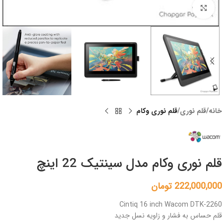
Click to enlarge
خانه
قلم نوری
قلم نوری وکام
قلم نوری وکام مدل سینتیک 22 اینچ
222,000,000
تومان
Cintiq 16 inch Wacom DTK-2260
قلم حساس به فشار و زاویه نسل جدید