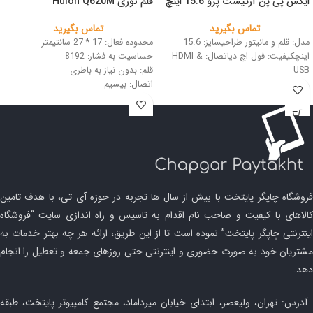
ایکس پی پن آرتیست پرو 15.6 اینچ
قلم نوری Huion Q620M
تماس بگیرید
تماس بگیرید
مدل: قلم و مانیتور طراحیسایز: 15.6
محدوده فعال: 17 * 27 سانتیمتر
اینچکیفیت: فول اچ دیاتصال: HDMI &
حساسیت به فشار: 8192
USB
قلم: بدون نیاز به باطری
اتصال: بیسیم
رنگ: مشکی
فروشگاه چاپگر پایتخت با بیش از سال ها تجربه در حوزه آی تی، با هدف تامین
کالاهای با کیفیت و صاحب نام اقدام به تاسیس و راه اندازی سایت “فروشگاه
اینترنتی چاپگر پایتخت” نموده است تا از این طریق، ارائه هر چه بهتر خدمات به
مشتریان خود به صورت حضوری و اینترنتی حتی روزهای جمعه و تعطیل را انجام
دهد.
آدرس: تهران، ولیعصر، ابتدای خیابان میرداماد، مجتمع کامپیوتر پایتخت، طبقه