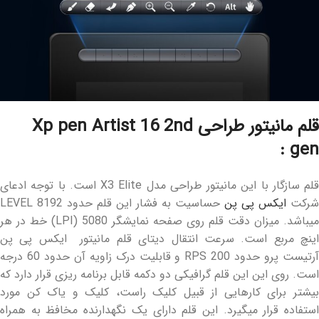
قلم مانیتور طراحی Xp pen Artist 16 2nd
gen :
قلم سازگار با این مانیتور طراحی مدل X3 Elite است. با توجه ادعای
شرکت
ایکس پی پن
حساسیت به فشار این قلم حدود 8192 LEVEL
میباشد. میزان دقت قلم روی صفحه نمایشگر 5080 (LPI) خط در هر
اینچ مربع است. سرعت انتقال دیتای قلم مانیتور ایکس پی پن
آرتیست پرو حدود 200 RPS و قابلیت درک زاویه آن حدود 60 درجه
است. روی این این قلم گرافیکی دو دکمه قابل برنامه ریزی قرار دارد که
بیشتر برای کارهایی از قبیل کلیک راست، کلیک و یاک کن مورد
استفاده قرار میگیرد. این قلم دارای یک نگهدارنده مخافظ به همراه