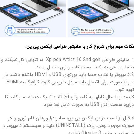
نکات مهم برای شروع کار با مانیتور طراحی ایکس پی پن:
مانیتور طراحی Xp pen Artist 16 2nd gen
به تنهایی کار نمیکند و
1.
حتما بایستی به یک سیستم کامپیوتری متصل باشد.
2.کامپیوتر یا لبتاپ حتما باید پورتهای USB و HDMI داشته باشند در
غیر اینصورت برای اتصال باید مبدل خروجی کارت گرافیک به HDMI
تهیه شود.
3.بعد از اتصال کابلها به کامپیوتر، 30 ثانیه تا یک دقیقه صبر کاید تا
درایور سخت افزار USB به صورت کامل لود شود.
4.قبل از نصب درایور ایکس پی پن، سایر درایورهای قلم نوری را در
صورت موجود بودن، پاک (UNINSTALL) کنید و سیسستم کامپیوتر را
خاموش و روشن (Restart) نمایید.