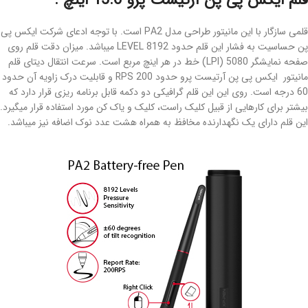
قلم ایکس پی پن آرتیست پرو 15.6 اینچ :
قلمی سازگار با این مانیتور طراحی مدل PA2 است. با توجه ادعای شرکت ایکس پی
پن حساسیت به فشار این قلم حدود 8192 LEVEL میباشد. میزان دقت قلم روی
صفحه نمایشگر 5080 (LPI) خط در هر اینچ مربع است. سرعت انتقال دیتای قلم
مانیتور ایکس پی پن آرتیست پرو حدود 200 RPS و قابلیت درک زاویه آن حدود
60 درجه است. روی این این قلم گرافیکی دو دکمه قابل برنامه ریزی قرار دارد که
بیشتر برای کارهایی از قبیل کلیک راست، کلیک و یاک کن مورد استفاده قرار میگیرد.
این قلم دارای یک نگهدارنده مخافظ به همراه هشت عدد نوک اضافه نیز میباشد.