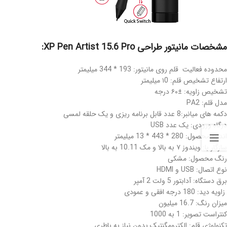
مشخصات مانیتور طراحی XP Pen Artist 15.6 Pro:
محدوده فعالیت قلم روی مانیتور: 193 * 344 میلیمتر
ارتفاع تشخیص قلم: ۱0 میلیمتر
تشخیص زاویه: ±۶۰ درجه
مدل قلم: PA2
دکمه های میانبر:8 عدد قابل برنامه ریزی و یک حلقه لمسی
درگاه ورودی: یک عدد USB
اندازه محصول: 280 * 443 * 13 میلیمتر
سازگار با: ویندوز ۷ به بالا و مک 10.11 به بالا
رنگ محصول: مشکی
نوع اتصال: USB و HDMI
برق دستگاه: آدابتور 5 ولت 2 آمپر
زاویه دید: 180 درجه افقی و عمودی
میزان رنگ: 16.7 میلیون
کنتراست تصویر: 1 به 1000
تکنولوژی قلم: الکترومگنتیک بدون نیاز به باطری