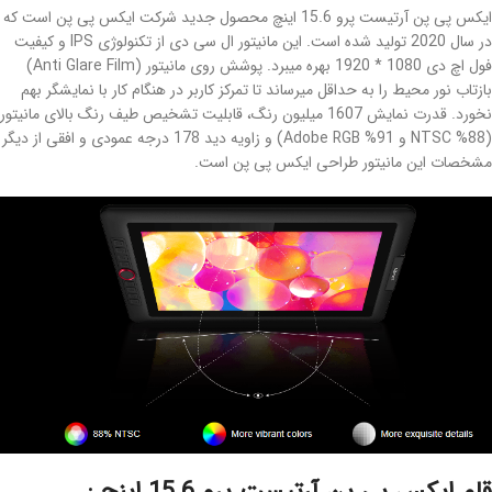
ایکس پی پن آرتیست پرو 15.6 اینچ محصول جدید شرکت ایکس پی پن است که
در سال 2020 تولید شده است. این مانیتور ال سی دی از تکنولوژی IPS و کیفیت
فول اچ دی 1080 * 1920 بهره میبرد. پوشش روی مانیتور (Anti Glare Film)
بازتاب نور محیط را به حداقل میرساند تا تمرکز کاربر در هنگام کار با نمایشگر بهم
نخورد. قدرت نمایش 1607 میلیون رنگ، قابلیت تشخیص طیف رنگ بالای مانیتور
(88% NTSC و 91% Adobe RGB) و زاویه دید 178 درجه عمودی و افقی از دیگر
مشخصات این مانیتور طراحی ایکس پی پن است.