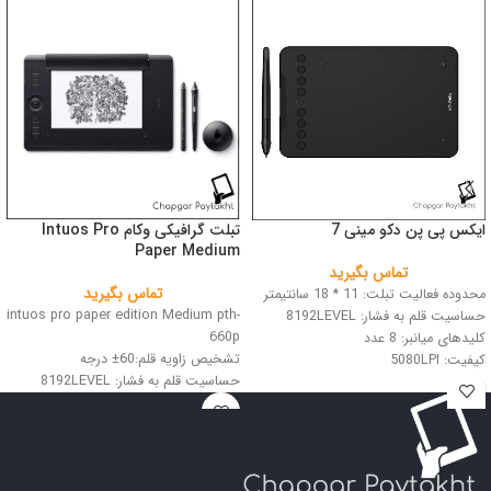
ایکس پی پن دکو مینی 7
تبلت گرافیکی وکام Intuos Pro
Paper Medium
تماس بگیرید
تماس بگیرید
محدوده فعالیت تبلت: 11 * 18 سانتیمتر
intuos pro paper edition Medium pth-
حساسیت قلم به فشار: 8192LEVEL
660p
کلیدهای میانبر: 8 عدد
تشخیص زاویه قلم:60± درجه
کیفیت: 5080LPI
حساسیت قلم به فشار: 8192LEVEL
اتصال: USB
رزولوشن: 5080LPI
اندازه کاغذ A5