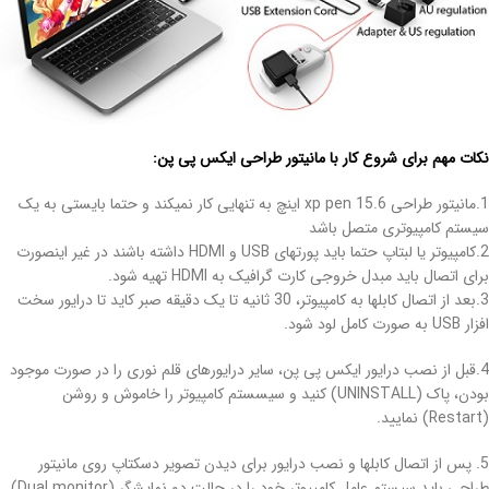
نکات مهم برای شروع کار با مانیتور طراحی ایکس پی پن:
1.مانیتور طراحی xp pen 15.6 اینچ به تنهایی کار نمیکند و حتما بایستی به یک
سیستم کامپیوتری متصل باشد
2.کامپیوتر یا لبتاپ حتما باید پورتهای USB و HDMI داشته باشند در غیر اینصورت
برای اتصال باید مبدل خروجی کارت گرافیک به HDMI تهیه شود.
3.بعد از اتصال کابلها به کامپیوتر، 30 ثانیه تا یک دقیقه صبر کاید تا درایور سخت
افزار USB به صورت کامل لود شود.
4.قبل از نصب درایور ایکس پی پن، سایر درایورهای قلم نوری را در صورت موجود
بودن، پاک (UNINSTALL) کنید و سیسستم کامپیوتر را خاموش و روشن
(Restart) نمایید.
5. پس از اتصال کابلها و نصب درایور برای دیدن تصویر دسکتاپ روی مانیتور
طراحی باید سیستم عامل کامپیوتر خود را در حالت دو نمایشگر (Dual monitor)