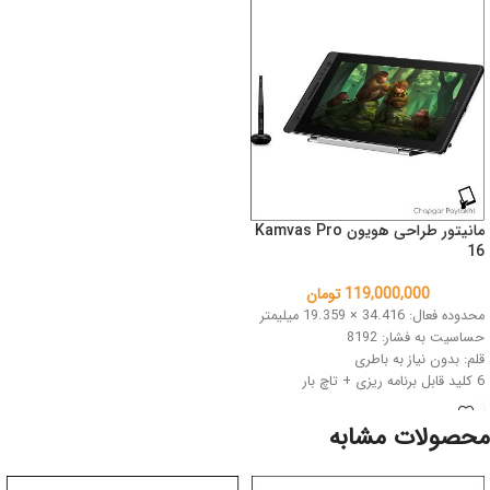
مانیتور طراحی هویون Kamvas Pro
16
119,000,000
تومان
محدوده فعال: 34.416 × 19.359 میلیمتر
حساسیت به فشار: 8192
قلم: بدون نیاز به باطری
6 کلید قابل برنامه ریزی + تاچ بار
رنگ: مشکی مایل به نقره ای
محصولات مشابه