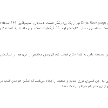
به تازگی به سراغ پردازشگرهای پرقدرت اسنپدراگون رفته و برای بالاتر بردن قدرت سخت افزاری کتابخوان‌های خود، از پردازشگرهای کوالاکام بهره می‌برد. در کتابخوان Onyx Boox page نیز از یک پردازشگر هشت هسته‌ای اسنپدراگون 636 استفاده
شده است.این پردازشگر در کنار رم 3 گیگابایتی دستگاه شما را در اجرای فرمان‌های مختلف و پردازش‌های سخت یاری می‌کند.نکته‌ی دیگر حافظه‌ی داخلی دستگاه است. حافظه‌ی داخلی کتابخوان لیف 32 گیگابایت است؛ این حافظه به شما امکان
تفاده از سیستم عامل اندروید است. در کتابخوان انیکس بوکس از اندروید نسخه 10.0 استفاده شده است. این سیستم عامل به شما امکان نصب نرم افزارهای مختلفی را می‌دهد. از اپلیکیشن
در تاریکی شب به کمک شما می‌آید. این فناوری نوری ملایم و ضعیف را ایجاد می‌کند، که امکان خواندن کتاب در