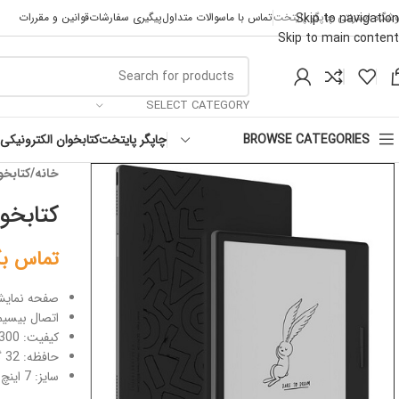
Skip to navigation
وشگاه اینترنتی چاپگر پایتخت
تماس با ما
سوالات متداول
پیگیری سفارشات
قوانین و مقررات
Skip to main content
SELECT CATEGORY
چاپگر پایتخت
کتابخوان الکترونیکی
BROWSE CATEGORIES
خانه
کتابخو
کتابخوان ox page
تماس بگ
صفحه نمایش: ج
اتصال بیسیم:fi-BT
کیفیت: 300 پیکسل در اینچ
حافظه: 32 گیگابایت
سایز: 7 اینچ