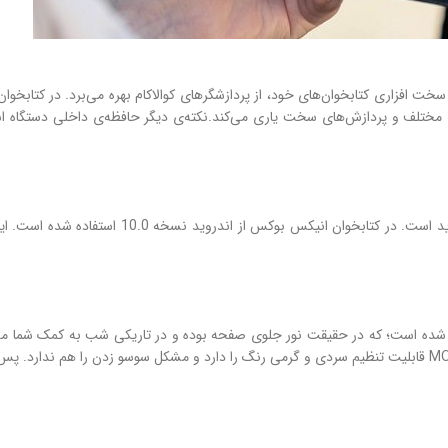
کتابخوان Onyx Boox page که مهم‌ترین مزیت آن اس
بخوان الکترونیک لیف اونیکس از تکنولوژی MOON Light 2 استفاده شده است؛ که در حقیقت نور جلوی صفحه بوده و 