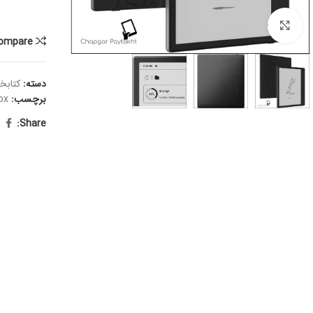
Click to enlarge
ompare
دسته:
کتابخو
برچسب:
ox
Share: