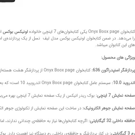
تابخوان Onyx Boox page یکی کتابخوان‌های 7 اینچی خانواده
اونیکس بوکس
های این کتابوان میباشد.
ویژگی های محصول:
پردازشگر اسنپدراگون 636:
کتابخوان Onyx Boox page از پردازشگر هشت هسته‌ای کوالاکام بهره می‌برد، که قدرت پردازشی این کتابخوان را تا حد زیادی افزایش می‌دهد.
اندروید 10.0:
سیستم عامل کتابخوان Onyx Boox page اندرویید 10 است؛ که به شما اجازه می‌دهد هر نرم افزاری را روی این دستگاه نصب کنید و از آن بهره ببرید.
صفحه نمایش 7 اینچی:
بوک ریدر انیکس از یک صفحه نمایش 7 اینچی بهره می‌برد، که از نظر ابعاد درست شبیه یک کتاب معمولی است.
صفحه نمایش جوهر الکترونیک:
در ساخت این صفحه نمایش از تکنولوژی جوهر الکترونیک (E Ink Carta Plus) استفاده است؛ که با چشم سازگار بوده و درست به‌ما
حافظه داخلی 32 گیگابایتی:
اگرچه کتابخوان‌ها نیاز به حافظه‌ی چندانی ندارند، اما کتابخوان لیف دارای 32 گیگابایت حافظه‌ی داخلی است، که برای ذخیره‌سازی کتابهای
رم 3 گیگابایتی:
در کنار پردازشگر و حافظه‌ی داخلی رم دستگاه نیز اهمیت دارد. بوک ریدر leaf دارای رم 2 گیگابایتی DDR4 است؛ که برای پردازش‌های یک کتابخوان 7 این