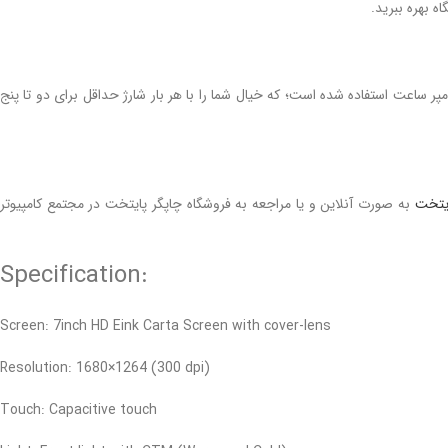
ان‌ها به خاطر استفاده از تکنولوژی جوهر الکترونیک بسیار پایین است. با این وجود در ساخت کتابخوان لیف اونیکس از یک باتری 2000 میلی آمپر ساعت استفاده شده است؛ که خیال شما را با هر بار شارژ حداقل برای دو تا پنج
ایتخت
به صورت آنلاین و یا مراجعه به فروشگاه چاپگر پایتخت در مجتمع کامپیوتر
:Specification
Screen: 7inch HD Eink Carta Screen with cover-lens
Resolution: 1680×1264 (300 dpi)
Touch: Capacitive touch