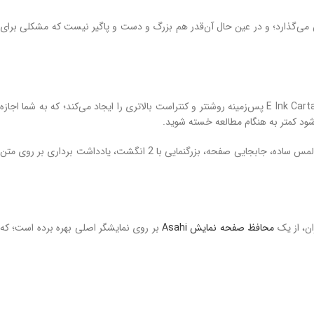
مایش 7 اینچی را بیشتر خواهید دانست. این صفحه نمایش تا 30 درصد متن بیشتری را به نمایش می‌گذارد؛ و در عین حال آن‌قدر هم بزرگ و دست و پاگیر نیست که مشکلی برای
قبل از هر چیز با تکنولوژی ساخت این صفحه نمایش شروع کنیم. در ساخت این صفحه نمایش از پیشرفته‌ترین فناوری جوهر الکترونیک استفاده شده است.E Ink Carta Plus 7 پس‌زمینه روشنتر و کنتراست بالاتری را ایجاد می‌کند؛ که به شما اجازه
ود کمتر به هنگام مطالعه خسته شوید.
نکته دیگر درباره صفحه نمایش کتابخوان لیف اونیکس بوکس قابلیت چندلمسی آن است؛ که کنترل کتابخوان را در زمان کار راحت‌تر می‌کند. چرخاندن صفحه با چند لمس ساده، جابجایی صفحه، بزرگنمایی با 2 انگشت، یادداشت برداری بر روی متن
ن، از یک
محافظ صفحه نمایش Asahi
بر روی نمایشگر اصلی بهره برده است؛ که