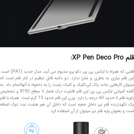
قلم XP Pen Deco Pro:
قلمی که همراه با ایکس پی پن دکو پرو مدیوم می آید، مدل جدید (PA1) است.
این قلم نیازی به باطری و شارژ ندارد. دو دکمه قابل تنظیم در کنار قلم است که
میتوان کارهایی مانند پاک کن،کلیک و کلیک راست را به دلخواه با آنهاانجام داد. به
گفته کمپانی ایکس پی پن این قلم قابلیت درک فشار تا سطح 8192 و تشخیص
زاویه قلم تا حدود 60 درجه را دارد. وزن این قلم حدود 13 گرم است. همراه با قلم
یک نگهدارنده قلم نیز داخل جعبه است که داخل آن هم هشت عدد نوک اضافه
است و بعنوان پایه قلم نیز میتوان از آن استفاده کرد.