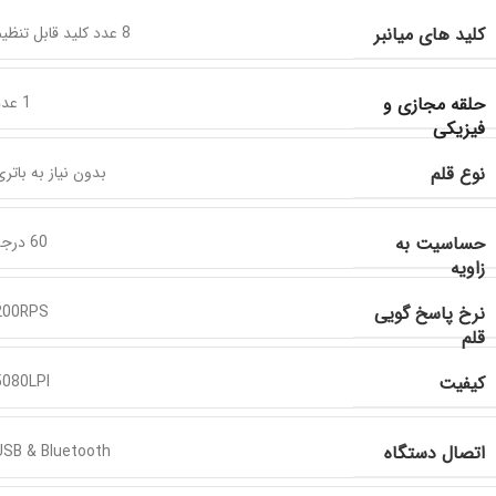
کلید های میانبر
8 عدد کلید قابل تنظیم
حلقه مجازی و
1 عدد
فیزیکی
نوع قلم
بدون نیاز به باتر
حساسیت به
60 درجه
زاویه
نرخ پاسخ گویی
200RPS
قلم
کیفیت
5080LPI
اتصال دستگاه
USB & Bluetooth