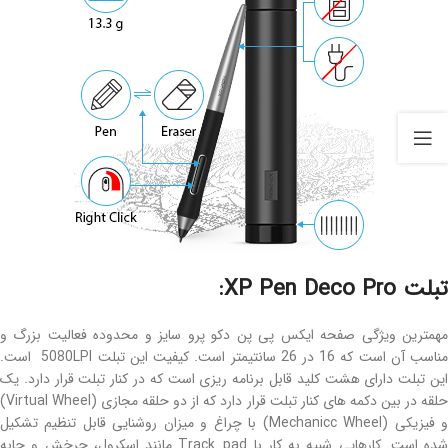
تبلت XP Pen Deco Pro:
مهمترین ویژگی صفحه ایکس پی پن دکو پرو سایز و محدوده فعالیت بزرگ و
مناسب آن است که 16 در 26 سانتیمتر است. کیفیت این تبلت 5080LPI است.
این تبلت دارای هشت کلید قابل برنامه ریزی است که در کنار تبلت قرار دارد. یک
حلقه در بین دکمه های کنار تبلت قرار دارد که از دو حلقه مجازی (Virtual Wheel)
و فیزیکی (Mechanicc Wheel) با چراغ و میزان روشنایی قابل تنظیم تشکیل
شده است. کارهایی شبیه به کار با Track_pad مانند اسکرول، چرخش و جابه