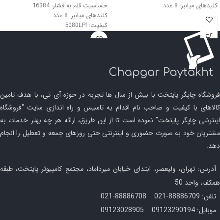
کلیدهای میانبر: 8 عدد
حساسیت قلم به فشار: 16384
کیفیت: 5080LPI
کلیدهای میانبر: 8 عدد
کیفیت: 5080LPI
اتصال: USB
فروشگاه چاپگر پایتخت با بیش از سال ها تجربه در حوزه آی تی، با هدف تامین
کالاهای با کیفیت و صاحب نام اقدام به تاسیس و راه اندازی سایت “فروشگاه
اینترنتی چاپگر پایتخت” نموده است تا از این طریق، ارائه هر چه بهتر خدمات به
مشتریان خود به صورت حضوری و اینترنتی حتی روزهای جمعه و تعطیل را انجام
دهد.
آدرس: تهران، ولیعصر، ابتدای خیابان میرداماد، مجتمع کامپیوتر پایتخت، طبقه
همکف، واحد 50
تلفن: 88886709-021 88886708-021
موبایل: 09123290194 09123028905