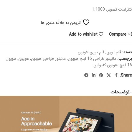
کنتراست تصویر: 1:1000
افزودن به علاقه مندی ها
Add to wishlist
Compare
دسته:
قلم نوری
,
قلم نوری هویون
برچسب:
مانیتور طراحی 16 اینچ هویون
,
مانیتور طراحی هویون
,
هویون
,
هویون
16 اینچ
,
هویون کامواس
Share:
توضیحات