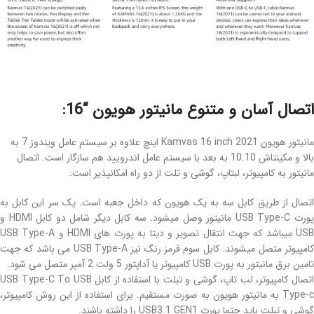
اتصال آسان و متنوع مانیتور هویون “16:
مانیتور هویون Kamvas 16 inch 2021 اینچ علاوه بر سیستم عامل ویندوز 7 به
بالا و مکینتاش 10.10 به بعد با سیستم عامل اندرویید هم سازگار است. اتصال
مانیتور به کامپیوتر، لبتاپ، گوشی و تلت از دو راه امکانپذیر است:
اتصال از طریق کابل سه به یک هویون که داخل جعبه است. یک سر این کابل به
پورت USB Type-C مانیتور وصل میشود. سه کابل دیگر شامل دو کابل HDMI و
USB میباشد که جهت انتقال تصویر و دیتا به پورت های HDMI و USB Type-A
کامپیوتر متصل میشوند. کابل سوم قرمز رنگ نیز USB Type-A می باشد که جهت
تامین برق مانیتور به پورت USB کامپیوتر یا آداپتور 5 ولت 2 آمپر متصل می شود.
اتصال کامپیوتر، لب تاپ، گوشی و تبلت با استفاده از کابل USB Type-C To USB
Type-c به مانیتور هویون به صورت مستقیم. برای استفاده از این روش کامپیوتر،
گوشی و تبلت باید حتما پورت USB3.1 GEN1 را داشته باشند.