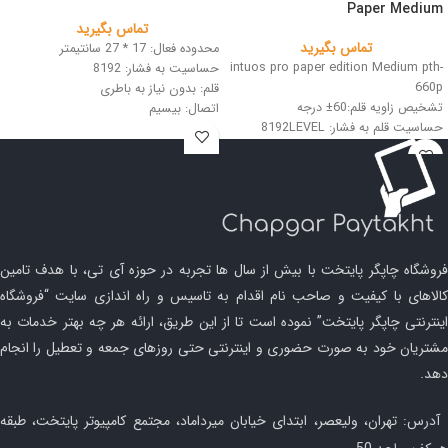
Paper Medium
تماس بگیرید
تماس بگیرید
محدوده فعال: 17 * 27 سانتیمتر
intuos pro paper edition Medium pth-
حساسیت به فشار: 8192
660p
قلم: بدون نیاز به باطری
تشخیص زاویه قلم:60± درجه
اتصال: بیسیم
حساسیت قلم به فشار: 8192LEVEL
رنگ: مشکی
رزولوشن: 5080LPI
اندازه کاغذ A5
فروشگاه چاپگر پایتخت با بیش از سال ها تجربه در حوزه آی تی، با هدف تامین
کالاهای با کیفیت و صاحب نام اقدام به تاسیس و راه اندازی سایت “فروشگاه
اینترنتی چاپگر پایتخت” نموده است تا از این طریق، ارائه هر چه بهتر خدمات به
مشتریان خود به صورت حضوری و اینترنتی حتی روزهای جمعه و تعطیل را انجام
دهد.
آدرس: تهران، ولیعصر، ابتدای خیابان میرداماد، مجتمع کامپیوتر پایتخت، طبقه