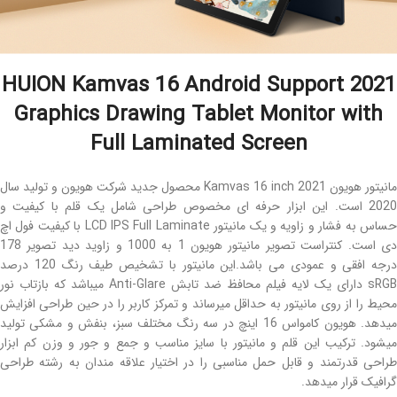
2021 HUION Kamvas 16 Android Support
Graphics Drawing Tablet Monitor with
Full Laminated Screen
مانیتور هویون Kamvas 16 inch 2021 محصول جدید شرکت هویون و تولید سال
2020 است. این ابزار حرفه ای مخصوص طراحی شامل یک قلم با کیفیت و
حساس به فشار و زاویه و یک مانیتور LCD IPS Full Laminate با کیفیت فول اچ
دی است. کنتراست تصویر مانیتور هویون 1 به 1000 و زاوید دید تصویر 178
درجه افقی و عمودی می باشد.این مانیتور با تشخیص طیف رنگ 120 درصد
sRGB دارای یک لایه فیلم محافظ ضد تابش Anti-Glare میباشد که بازتاب نور
محیط را از روی مانیتور به حداقل میرساند و تمرکز کاربر را در حین طراحی افزایش
میدهد. هویون کامواس 16 اینچ در سه رنگ مختلف سبز، بنفش و مشکی تولید
میشود. ترکیب این قلم و مانیتور با سایز مناسب و جمع و جور و وزن کم ابزار
طراحی قدرتمند و قابل حمل مناسبی را در اختیار علاقه مندان به رشته طراحی
گرافیک قرار میدهد.