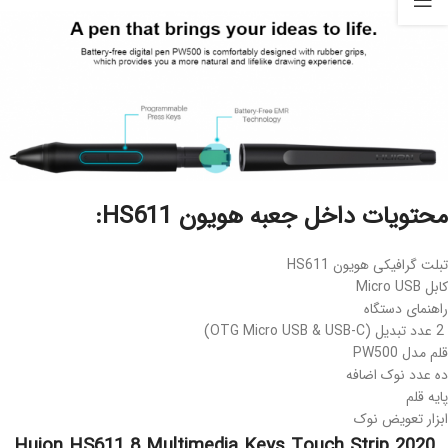
محتویات داخل جعبه هویون HS611:
تبلت گرافیکی هویون HS611
کابل Micro USB
راهنمای دستگاه
2 عدد تبدیل (OTG Micro USB & USB-C)
قلم مدل PW500
ده عدد نوک اضافه
پایه قلم
ابزار تعویض نوک
2020 Huion HS611 8 Multimedia Keys Touch Strip