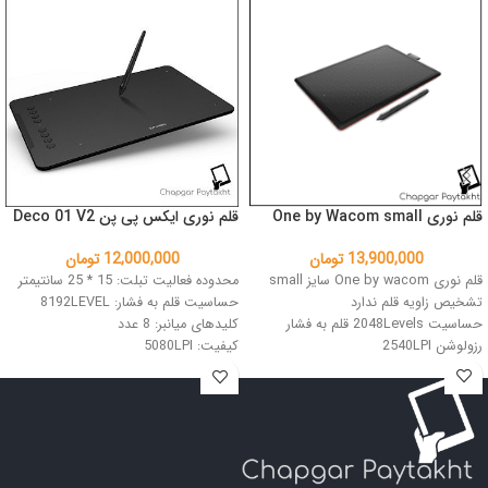
قلم نوری One by Wacom small
قلم نوری ایکس پی پن Deco 01 V2
13,900,000
تومان
12,000,000
تومان
قلم نوری One by wacom سایز small
محدوده فعالیت تبلت: 15 * 25 سانتیمتر
تشخیص زاویه قلم ندارد
حساسیت قلم به فشار: 8192LEVEL
حساسیت 2048Levels قلم به فشار
کلیدهای میانبر: 8 عدد
رزولوشن 2540LPI
کیفیت: 5080LPI
اتصال: USB