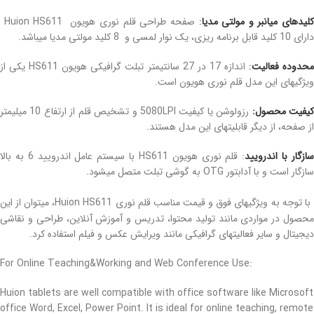
لیدهای میانبر و مولتی مدیا
:
صفحه طراحی قلم نوری هویون Huion HS611
دارای 10 کلید قابل برنامه ریزی، یک نوار لمسی و 8 کلید مولتی مدیا میباشد.
حدوده فعالیت
:
اندازه 17 در 27 سانتیمتر تبلت گرافیکی هویون HS611 یکی از
ویژگیهای این مدل قلم نوری هویون است.
یفیت محصول:
رزولوشن یا کیفیت 5080LPI و تشخیص قلم از ارتفاع 10 میلیمتر
از صفحه، از دیگر قابلیتهای این مدل هستند.
ازگار با اندرویید
: قلم نوری هویون HS611 با سیستم عامل اندرویید 6 به بالا
سازگار است و با آدابتور OTG به گوشی تبلت متصل میشود.
با توجه به ویژگیهای فوق و قیمت مناسب قلم نوری Huion HS611، میتوان از این
محصول در مواردی مانند تولید محتوا، تدریس و آموزش آنلاین، طراحی و نقاشی
دیجیتال و سایر فعالیتهای گرافیکی مانند ویرایش عکس و فیلم استفاده کرد.
:For Online Teaching&Working and Web Conference Use
Huion tablets are well compatible with office software like Microsoft
office Word, Excel, Power Point. It is ideal for online teaching, remote