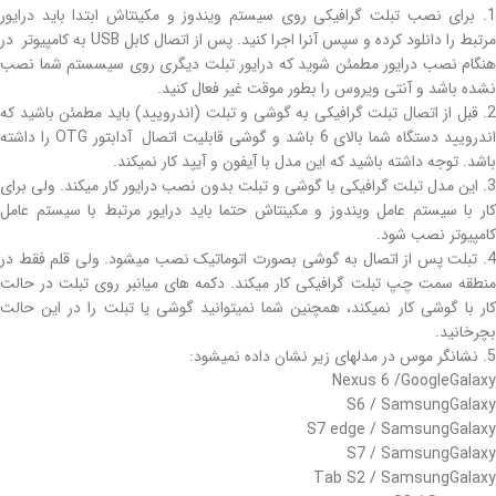
1. برای نصب تبلت گرافیکی روی سیستم ویندوز و مکینتاش ابتدا باید درایور
مرتبط را دانلود کرده و سپس آنرا اجرا کنید. پس از اتصال کابل USB به کامپیوتر در
هنگام نصب درایور مطمئن شوید که درایور تبلت دیگری روی سیسستم شما نصب
نشده باشد و آنتی ویروس را بطور موقت غیر فعال کنید.
2. قبل از اتصال تبلت گرافیکی به گوشی و تبلت (اندرویید) باید مطمئن باشید که
اندرویید دستگاه شما بالای 6 باشد و گوشی قابلیت اتصال آدابتور OTG را داشته
باشد. توجه داشته باشید که این مدل با آیفون و آیپد کار نمیکند.
3. این مدل تبلت گرافیکی با گوشی و تبلت بدون نصب درایور کار میکند. ولی برای
کار با سیستم عامل ویندوز و مکینتاش حتما باید درایور مرتبط با سیستم عامل
کامپیوتر نصب شود.
4. تبلت پس از اتصال به گوشی بصورت اتوماتیک نصب میشود. ولی قلم فقط در
منطقه سمت چپ تبلت گرافیکی کار میکند. دکمه های میانبر روی تبلت در حالت
کار با گوشی کار نمیکند، همچنین شما نمیتوانید گوشی یا تبلت را در این حالت
بچرخانید.
5. نشانگر موس در مدلهای زیر نشان داده نمیشود:
Nexus 6 /GoogleGalaxy
S6 / SamsungGalaxy
S7 edge / SamsungGalaxy
S7 / SamsungGalaxy
Tab S2 / SamsungGalaxy