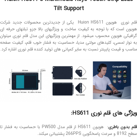
Tilt Support
قلم نوری هویون Huion HS611 یکی از جدیدترین محصولات جدید شرکت
هویون است که با توجه به کیفیت ساخت و ویژگیهای بالا جزو تبلتهای حرفه ای
گرافیکی هویون محسوب میشود. از مهمترین ویژگیهای این مدل قلم نوری میتوان
به نوار لمسی، کلیدهای مولتی مدیا، حساسیت به فشار خوب قلم، کیفیت صفحه
مناسب و قیمت پایینتر نسبت به سایر کمپانی های تولید کننده قلم نوری اشاره کرد.
ویژگی های قلم نوری HS611:
لم بدون باطری
:
هویون HS611 از قلم مدل PW500 با حساسیت به فشار تا
سطح 8192 و سرعت پاسخگویی 266PPS پشتیبانی میکند.