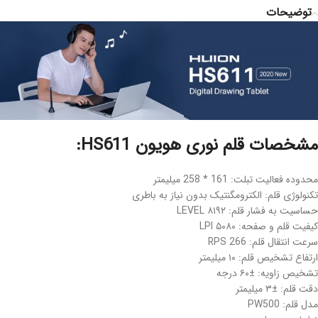
توضیحات
مشخصات قلم نوری هویون HS611:
محدوده فعالیت تبلت: 161 * 258 میلیمتر
تکنولوژی قلم: الکترومگنتیک بدون نیاز به باطری
حساسیت به فشار قلم: ۸۱۹۲ LEVEL
کیفیت قلم و صفحه: ۵۰۸۰ LPI
سرعت انتقال قلم: 266 RPS
ارتفاع تشخیص قلم: ۱۰ میلیمتر
تشخیص زاویه: ±۶۰ درجه
دقت قلم: ±۳ میلیمتر
مدل قلم: PW500