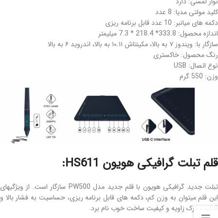
نوار لمسی: دارد
کلید مولتی مدیا: 8 عدد
دکمه های میانبر: 10 عدد قابل برنامه ریزی
اندازه محصول: 333.8* 218.4 * 7.3 میلیمتر
سازگار با: ویندوز ۷ به بالا، مکینتاش ۱۰.۱۱ به بالا، اندروید ۶ به بالا
رنگ محصول: خاکستری
نوع اتصال: USB
وزن: 550 گرم
قلم تبلت گرافیکی هویون HS611:
تبلت جدید گرافیکی هویون با قلم جدید مدل PW500 سازگار است. از ویژگیهای
این قلم میتوان به وزن کم، دکمه های قابل برنامه ریزی، حساسیت به فشار بالا و
قابلیت درک زاویه و کیفیت ساخت خوب نام برد.