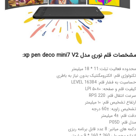
مشخصات قلم نوری مدل xp pen deco mini7 V2:
محدوده فعالیت تبلت:11 * 18 میلیمتر
تکنولوژی قلم: الکترومگنتیک بدون نیاز به باطری
حساسیت به فشار قلم: 16384 LEVEL
کیفیت قلم و صفحه: ۵۰۸۰ LPI
سرعت انتقال قلم: 220 RPS
ارتفاع تشخیص قلم: ۱۰ میلیمتر
تشخیص زاویه: ±60 درجه
دقت قلم: ±4 میلیمتر
مدل قلم: P05D
دکمه های میانبر: 8 عدد قابل برنامه ریزی
اندازه محصول: 260 * 160 * 9 میلیمتر