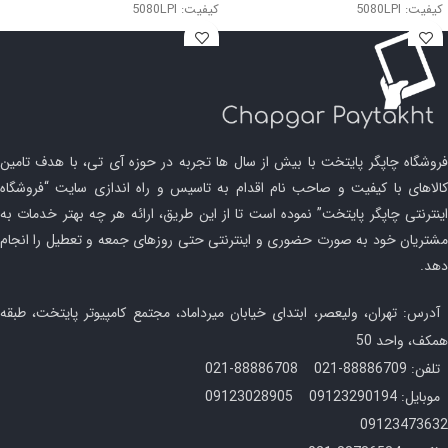
کیفیت: 5080LPI
کیفیت: 5080LPI
اتصال: USB
اتصال: USB
فروشگاه چاپگر پایتخت با بیش از سال ها تجربه در حوزه آی تی، با هدف تامین
کالاهای با کیفیت و صاحب نام اقدام به تاسیس و راه اندازی سایت “فروشگاه
اینترنتی چاپگر پایتخت” نموده است تا از این طریق، ارائه هر چه بهتر خدمات به
مشتریان خود به صورت حضوری و اینترنتی حتی روزهای جمعه و تعطیل را انجام
دهد.
آدرس: تهران، ولیعصر، ابتدای خیابان میرداماد، مجتمع کامپیوتر پایتخت، طبقه
همکف، واحد 50
تلفن: 88886709-021 88886708-021
موبایل: 09123290194 09123028905
09123473632