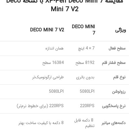
مقایسه XP-Pen Deco Mini 7 با نسخه Deco
Mini 7 V2
DECO MINI
ویژگی
DECO MINI 7 V2
7
سطح فعال
7 × 4 اینچ
همان اندازه
سطح فشار قلم
8192 سطح
16384 سطح
نوع قلم
بدون باتری
طراحی ارگونومیک‌تر
رزولوشن
5080LPI
5080LPI
نرخ پاسخگویی
220RPS
220RPS (برای خطوط نرم‌تر)
8 دکمه قابل
دکمه‌های میانبر
8 دکمه با کیفیت ساخت بهتر
تنظیم