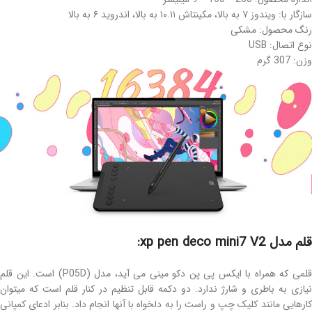
سازگار با: ویندوز ۷ به بالا، مکینتاش ۱۰.۱۱ به بالا، اندروید ۶ به بالا
رنگ محصول: مشکی
نوع اتصال: USB
وزن: 307 گرم
قلم مدل xp pen deco mini7 V2:
قلمی که همراه با ایکس پی پن دکو مینی می آید، مدل (P05D) است. این قلم
نیازی به باطری و شارژ ندارد. دو دکمه قابل تنظیم در کنار قلم است که میتوان
کارهایی مانند کلیک چپ و راست را به دلخواه با آنها انجام داد. بنابر ادعای کمپانی