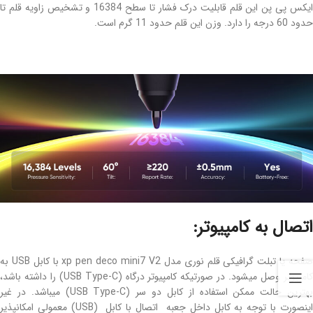
ایکس پی پن این قلم قابلیت درک فشار تا سطح 16384 و تشخیص زاویه قلم تا
حدود 60 درجه را دارد. وزن این قلم حدود 11 گرم است.
اتصال به کامپیوتر:
صفحه یا تبلت گرافیکی قلم نوری مدل xp pen deco mini7 V2 با کابل USB به
کامپیوتر وصل میشود. در صورتیکه کامپیوتر درگاه (USB Type-C) را داشته باشد،
بهترین حالت ممکن استفاده از کابل دو سر (USB Type-C) میباشد. در غیر
اینصورت با توجه به کابل داخل جعبه اتصال با کابل (USB) معمولی امکانپذیر