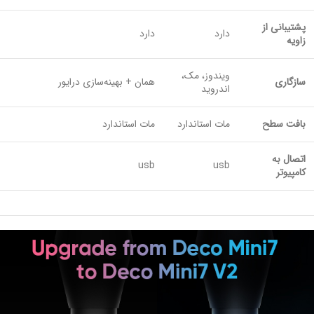
پشتیبانی از
دارد
دارد
زاویه
ویندوز، مک،
سازگاری
همان + بهینه‌سازی درایور
اندروید
بافت سطح
مات استاندارد
مات استاندارد
اتصال به
usb
usb
کامپیوتر