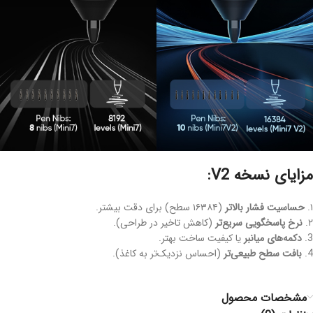
مزایای نسخه V2:
۱.
حساسیت فشار بالاتر
(۱۶۳۸۴ سطح) برای دقت بیشتر.
۲.
نرخ پاسخگویی سریع‌تر
(کاهش تاخیر در طراحی).
3.
دکمه‌های میانبر
یا کیفیت ساخت بهتر.
4.
بافت سطح طبیعی‌تر
(احساس نزدیک‌تر به کاغذ).
مشخصات محصول