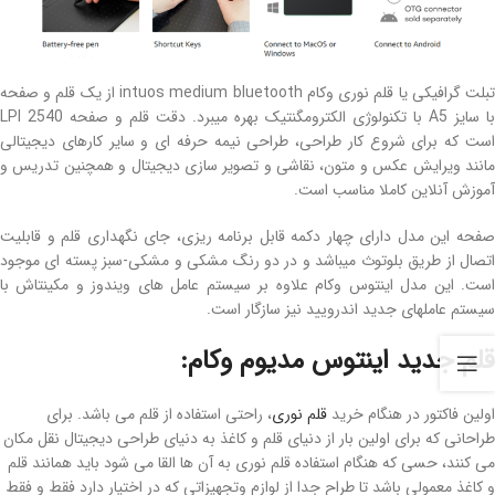
تبلت گرافیکی یا قلم نوری وکام intuos medium bluetooth از یک قلم و صفحه
با سایز A5 با تکنولوژی الکترومگنتیک بهره میبرد. دقت قلم و صفحه 2540 LPI
است که برای شروع کار طراحی، طراحی نیمه حرفه ای و سایر کارهای دیجیتالی
مانند ویرایش عکس و متون، نقاشی و تصویر سازی دیجیتال و همچنین تدریس و
آموزش آنلاین کاملا مناسب است.
صفحه این مدل دارای چهار دکمه قابل برنامه ریزی، جای نگهداری قلم و قابلیت
اتصال از طریق بلوتوث میباشد و در دو رنگ مشکی و مشکی-سبز پسته ای موجود
است. این مدل اینتوس وکام علاوه بر سیستم عامل های ویندوز و مکینتاش با
سیستم عاملهای جدید اندرویید نیز سازگار است.
قلم جدید اینتوس مدیوم وکام:
اولین فاکتور در هنگام خرید
قلم نوری
، راحتی استفاده از قلم می باشد
.
برای
طراحانی که برای اولین بار از دنیای قلم و کاغذ به دنیای طراحی دیجیتال نقل مکان
می کنند، حسی که هنگام استفاده قلم نوری به آن ها القا می شود باید همانند قلم
و کاغذ معمولی باشد تا طراح جدا از لوازم وتجهیزاتی که در اختیار دارد فقط و فقط