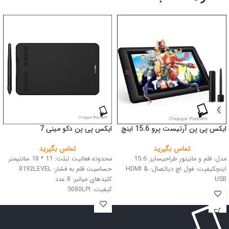
ایکس پی پن آرتیست پرو 15.6 اینچ
ایکس پی پن دکو مینی 7
تماس بگیرید
تماس بگیرید
مدل: قلم و مانیتور طراحیسایز: 15.6
محدوده فعالیت تبلت: 11 * 18 سانتیمتر
اینچکیفیت: فول اچ دیاتصال: HDMI &
حساسیت قلم به فشار: 8192LEVEL
USB
کلیدهای میانبر: 8 عدد
کیفیت: 5080LPI
اتصال: USB