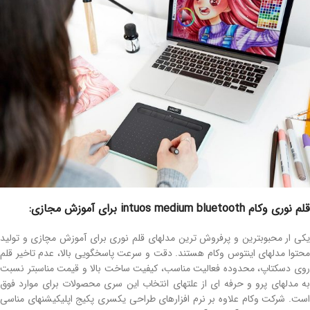
قلم نوری وکام intuos medium bluetooth برای آموزش مجازی:
یکی ار محبوبترین و پرفروش ترین مدلهای قلم نوری برای آموزش مچازی و تولید
محتوا مدلهای اینتوس وکام هستند. دقت و سرعت پاسخگویی بالا، عدم تاخیر قلم
روی دسکتاپ، محدوده فعالیت مناسب، کیفیت ساخت بالا و قیمت مناسبتر نسبت
به مدلهای پرو و حرفه ای از علتهای انتخاب این سری محصولات برای موارد فوق
است. شرکت وکام علاوه بر نرم افزارهای طراحی یکسری پکیج اپلیکیشنهای مناسی