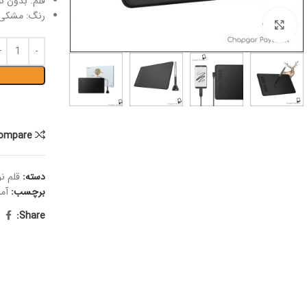
قلم: بدون نی
رنگ: مشکی
Click to enlarge
ompare
دسته:
قلم ن
برچسب:
آم
Share: