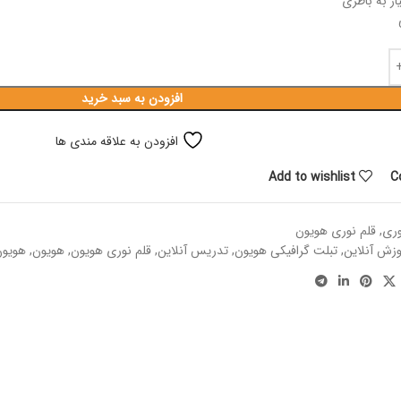
از به باطری
افزودن به سبد خرید
افزودن به علاقه مندی ها
Add to wishlist
C
وری
,
قلم نوری هویون
وزش آنلاین
,
تبلت گرافیکی هویون
,
تدریس آنلاین
,
قلم نوری هویون
,
هویون
,
هویون 50p