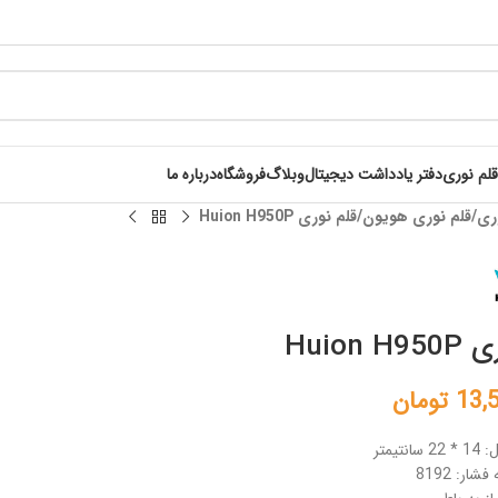
قلم نوری
دفتر یادداشت دیجیتال
وبلاگ
فروشگاه
درباره ما
ری
قلم نوری هویون
قلم نوری Huion H950P
Huion 
13,
تومان
تیمتر
ر: 8192