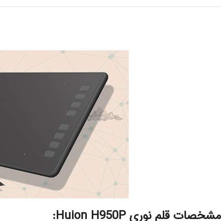
مشخصات قلم نوری Huion H950P: