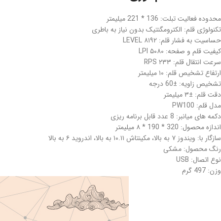
محدوده فعالیت تبلت: 136 * 221 میلیمتر
تکنولوژی قلم: الکترومگنتیک بدون نیاز به باطری
حساسیت به فشار قلم: ۸۱۹۲ LEVEL
کیفیت قلم و صفحه: ۵۰۸۰ LPI
سرعت انتقال قلم: ۲۳۳ RPS
ارتفاع تشخیص قلم: ۱۰ میلیمتر
تشخیص زاویه: ±60 درجه
دقت قلم: ±۳ میلیمتر
مدل قلم: PW100
دکمه های میانبر: 8 عدد قابل برنامه ریزی
اندازه محصول: 320 * 190 * ۸ میلیمتر
سازگار با: ویندوز ۷ به بالا، مکینتاش ۱۰.۱۱ به بالا، اندروید ۶ به بالا
رنگ محصول: مشکی
نوع اتصال: USB
وزن: 497 گرم