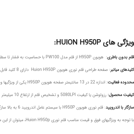
ویژگی های HUION H950P:
قلم بدون باطری
:
هویون H950P از قلم مدل PW100 با حساسیت به فشار تا سطح 8192 و سرعت پاسخگویی 233RPS پشتیبانی میکند.
کلیدهای میانبر
:
صفحه طراحی قلم نوری هویون Huion H950P دارای 8 کلید قابل برنامه ریزی میباشد.
محدوده فعالیت
:
اندازه 22 در 13 سانتیمتر صفحه هویون H950P یکی از ویژگیها و مزیتهای این مدل قلم و صفحه طراحی است.
کیفیت محصول:
رزولوشن یا کیفیت 5080LPI و تشخیص قلم از ارتفاع 10 میلیمتر از صفحه از دیگر قابلیتهای این مدل هستند.
سازگار با اندرویید
: قلم نوری هویون H950P با سیستم عامل اندرویید 6 به بالا سازگار است و با آدابتور OTG به گوشی تبلت متصل میشود.
با توجه به ویژگیهای فوق و قیمت مناسب قلم نوری Huion H950p، میتوان از این محصول در مواردی مانند امضای دیجیتال، تولید محتوا، تدریس و آموزش آنلاین و شروع کار طراحی استفاده کرد.