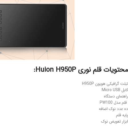
محتویات قلم نوری Huion H950P:
تبلت گرافیکی هویون H950P
کابل Micro USB
راهنمای دستگاه
قلم مدل PW100
ده عدد نوک اضافه
پایه قلم
ابزار تعویض نوک