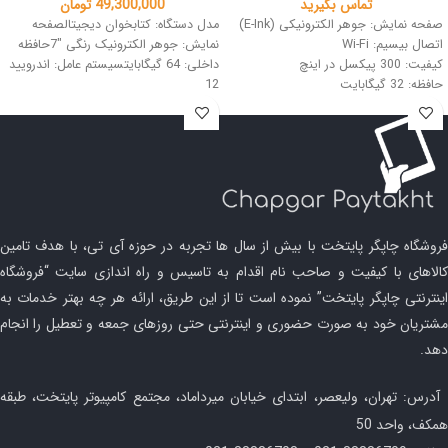
تماس بگیرید
49,300,000
تومان
صفحه نمایش: جوهر الکترونیکی (E-Ink)
مدل دستگاه: کتابخوان دیجیتالصفحه
اتصال بیسیم: Wi-Fi
نمایش: جوهر الکترونیک رنگی "7حافظه
کیفیت: 300 پیکسل در اینچ
داخلی: 64 گیگابایتسیستم عامل: اندرویید
حافظه: 32 گیگابایت
12
سایز: 6 اینچ
فروشگاه چاپگر پایتخت با بیش از سال ها تجربه در حوزه آی تی، با هدف تامین
کالاهای با کیفیت و صاحب نام اقدام به تاسیس و راه اندازی سایت “فروشگاه
اینترنتی چاپگر پایتخت” نموده است تا از این طریق، ارائه هر چه بهتر خدمات به
مشتریان خود به صورت حضوری و اینترنتی حتی روزهای جمعه و تعطیل را انجام
دهد.
آدرس: تهران، ولیعصر، ابتدای خیابان میرداماد، مجتمع کامپیوتر پایتخت، طبقه
همکف، واحد 50