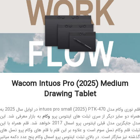
Wacom Intuos Pro (2025) Medium
Drawing Tablet
قلم نوری وکام مدل intuos pro small (2025) PTK-470 در اوایل سال 2025 به
مراه دو سایز دیگر از سری تبلت های اینتوس پرو
وکام
به بازار معرفی شد. این
مدل جایگزین مدل قبلی اینتوس پرو اسمال 2017 خواهد شد. قلم همراه با این
تبلت قلم وکام نسل سوم است و علاوه بر این قلم با قلم های وکام پرو نسل های
گذشته نیز سازگار است. در بالای تبلت اینتوس پرو اسمال وکام پنج عدد دکمه میانبر