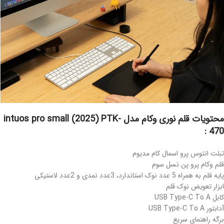
محتویات قلم نوری وکام مدل intuos pro small (2025) PTK-
470 :
تبلت انتوس پرو اسمال کام مدیوم
قلم وکام پرو پن نسل سوم
پایه قلم به همراه 5 عدد نوک استاندارد، 3عدد نمدی و 2عدد لاستیکی
ابزار تعویض نوک قلم
کابل USB Type-C To A
آدابتور USB Type-C To A
برگه راهنمای سریع