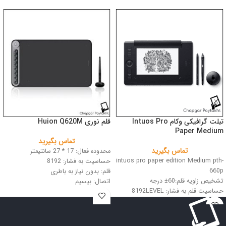
تبلت گرافیکی وکام Intuos Pro
قلم نوری Huion Q620M
Paper Medium
تماس بگیرید
تماس بگیرید
محدوده فعال: 17 * 27 سانتیمتر
intuos pro paper edition Medium pth-
حساسیت به فشار: 8192
660p
قلم: بدون نیاز به باطری
تشخیص زاویه قلم:60± درجه
اتصال: بیسیم
حساسیت قلم به فشار: 8192LEVEL
رنگ: مشکی
رزولوشن: 5080LPI
اندازه کاغذ A5