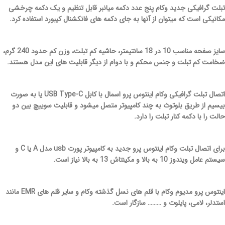
تبلت گرافیکی جدید وکام پنج عدد دکمه میانبر قابل تنظیم و یک دکمه چرخشی
مکانیکی است که میتوان از آنها به جای دکمه های فانکشنال کیبورد استفاده کرد.
سایز صفحه مناسب 10 در 18 سانتیمتر، حاشیه کم تبلت، وزن کم حدود 240 گرم،
ضخامت کم تبلت و جنس محکم و با دوام از دیگر قابلیت های این مدل هستند.
اتصال تبلت گرافیکی وکام اینتوس پرو اسمال با کابل USB Type-C یا به صورت
بیسیم از طریق بلوتوث به چند کامپیوتر متصل میشود و قابلیت سوییچ بین دو
حالت را با دکمه کنار تبلت را دارد.
برای اتصال تبلت وکام اینتوس پرو جدید به کامپیوتر پورت usb مدل A یا C و
سیستم عامل ویندوز 10 به بالا و مکینتاش 13 به بالا نیاز است.
اینتوس پرو مدیوم وکام با قلم های نسل گذشته وکام و سایر قلم های EMR مانند
استدلر، لامی، پایلوت و ……… سازگار است.