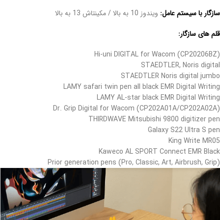
سازگار با سیستم عامل:
ویندوز 10 به بالا / مکینتاش 13 به بالا
قلم های سازگار:
Hi-uni DIGITAL for Wacom (CP20206BZ)
STAEDTLER, Noris digital
STAEDTLER Noris digital jumbo
LAMY safari twin pen all black EMR Digital Writing
LAMY AL-star black EMR Digital Writing
Dr. Grip Digital for Wacom (CP202A01A/CP202A02A)
THIRDWAVE Mitsubishi 9800 digitizer pen
Galaxy S22 Ultra S pen
King Write MR05
Kaweco AL SPORT Connect EMR Black
Prior generation pens (Pro, Classic, Art, Airbrush, Grip)