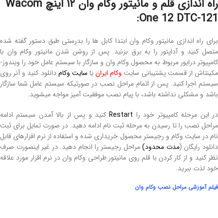
راه اندازی قلم و مانیتور وکام وان ۱۲ اینچ Wacom
One 12 DTC-121:
برای راه اندازی مانیتور وکام وان ابتدا کابل ها را بدرستی طبق دستور گفته شده
متصل کنید و آداپتور را به برق بزنید. پس از روشن شدن مانیتور وکام وان با
کامپیوتر درایور مربوط به محصول وکام وان و سازگار با سیستم عامل خود را ویندوز-
کینتاش از قسمت پشتیبانی سایت
وکام ایران
یا
سایت وکام
دانلود کنید و آنر روی
سیستم اجرا کنید. پس از اتمام مراحل نصب در صورتیکه سیستم عامل شما سازگار
باشد و مشکلی نداشته باشد، با پیام نصب موفقیت آمیز مواجه میشوید.
ر این مرحله کامپیوتر خود را
Restart
کنید و پس از بالا آمدن سیستم ادامه
مراحل نصب را تا رسیدن به مرحله ثبت نام ادامه دهید. در صورت تمایل برای ثبت
نام در سایت وکام و رجیستر محصول خریداری شده و استفاده از نرم افزارهای قابل
انلود رایگان (
مدت محدود)
مراحل رجیستر را انجام دهید. در غیر اینصورت صرف
نظر کنید و از کار کردن با قلم روی مانیتور طراحی وکام وان در نرم اقزار مورد علاقه
خود لذت ببرید.
فیلم آموزشی مراحل نصب وکام وان