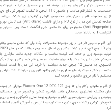
ه محصول دیگر
وکام وان
به بازار عرضه شد. این محصول جدید با کیفیت و
حساسیت به فشار قلم مناسب و مانیتور 11.6 اینچی با کیفیت تصویر فول اچ دی
از زیر مجموعه قلم و مانیتورهای مخصوص کارهای گرافیکی این شرکت میباشد.
صفحه نمایش این مدل از نوع IPS و دارای قابلیت (Anti-Glare) ضد تابش نور و
(Anti-Fingerprint) مقاوم در برابر جا ماندن جای انگشت دست روی مانیتور و
کنتراست 1 به 2000 است.
این قلم و مانیتور طراحی از زیر مجموعه محصولات وکام وان که شامل مانیتور وکام
وان 13 اینچ تاچ، قلم و تبلت
وکام وان اسمال
و مدیوم میباشد که در سال 2023
تولید میشود.وزن و حجم کم، قیمت مناسب و امکانات جدید مانند سازگاری با
سیستم عامل اندرویید و کار با قلمهای متفاوت علاوه بر قلم خود وکام وان، از دیگر
قابلیتهای ایم مانیتور 12 اینچی جدید میباشند. با خرید این مدل با قیمت نسبتا
مناسب و کمتر نسبت به سایر مدلهای مانیتور وکام، هنرجویان میتوانند لذت طراحی
مستقیم با قلم برروی مانیتور را تجربه کنند.
از قلم و مانیتور وکام وان ۱۲ اینچ Wacom One 12 DTC-121 میتوان در زمینه
های مختلف فعالیتهای دیجیتالی مانند طراحی، نقاشی و تصویر سازی دیجیتال،
روتوش و ویرایش تصویر،تدوین فیلم و موسیقی، پیاده سازی تکنیکهای بصری روی
کامپیوتر، گوشی و تبلت، درج متون دست نویس، تدریس و آموزش آنلاین استفاده
کرد.