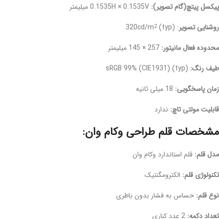
پیکسل پیتچ(گام تصویر):
0.1535H × 0.1535V میلیمتر
روشنایی تصویر
: 320cd/m
(typ)
2
محدوده فعال مانیتور:
257 × 145 میلیمتر
طیف رنگ:
sRGB 99% (CIE1931) (typ)
زمان پاسخگویی:
18 میلی ثانیه
قابلیت مولتی تاچ:
ندارد
مشخصات قلم طراحی وکام وان:
مدل قلم:
قلم استاندارد وکام وان
تکنولوژی قلم:
الکترومگنتیک
نوع قلم:
حساس به فشار بدون باطری
تعداد دکمه:
2 عدد کناری