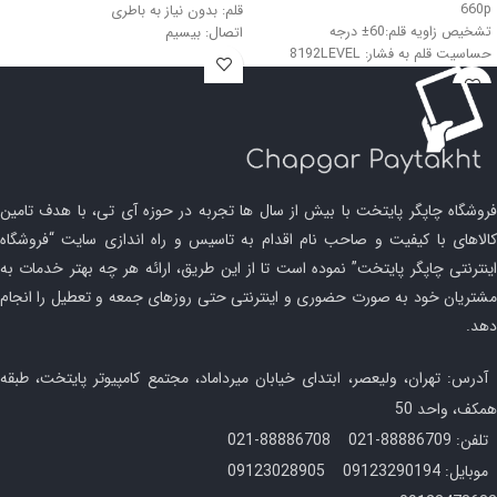
660p
قلم: بدون نیاز به باطری
تشخیص زاویه قلم:60± درجه
اتصال: بیسیم
حساسیت قلم به فشار: 8192LEVEL
رنگ: مشکی
رزولوشن: 5080LPI
اندازه کاغذ A5
فروشگاه چاپگر پایتخت با بیش از سال ها تجربه در حوزه آی تی، با هدف تامین
کالاهای با کیفیت و صاحب نام اقدام به تاسیس و راه اندازی سایت “فروشگاه
اینترنتی چاپگر پایتخت” نموده است تا از این طریق، ارائه هر چه بهتر خدمات به
مشتریان خود به صورت حضوری و اینترنتی حتی روزهای جمعه و تعطیل را انجام
دهد.
آدرس: تهران، ولیعصر، ابتدای خیابان میرداماد، مجتمع کامپیوتر پایتخت، طبقه
همکف، واحد 50
تلفن: 88886709-021 88886708-021
موبایل: 09123290194 09123028905