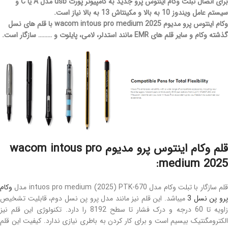
برای اتصال تبلت وکام اینتوس پرو جدید به کامپیوتر پورت usb مدل A یا C و
سیستم عامل ویندوز 10 به بالا و مکینتاش 13 به بالا نیاز است.
وکام اینتوس پرو مدیوم wacom intous pro medium 2025 با قلم های نسل
گذشته وکام و سایر قلم های EMR مانند استدلر، لامی، پایلوت و ……… سازگار است.
قلم وکام اینتوس پرو مدیوم wacom intous pro
medium 2025:
لم سازگار با تبلت وکام مدل intuos pro medium (2025) PTK-670 مدل
وکام
رو پن نسل 3
میباشد. این قلم نیز مانند مدل پرو پن نسل دوم، قابلیت تشخیص
زاویه تا 60 درجه و درک فشار تا سطح 8192 را دارد. تکنولوژی این قلم نیز
الکترومگنتیک بیسیم است و برای کار کردن به باطری نیازی ندارد. کیفیت این قلم