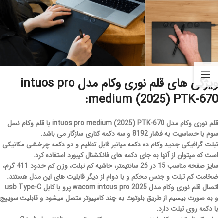
ویژگی های قلم نوری وکام مدل intuos pro
medium (2025) PTK-670:
قلم نوری وکام مدل intuos pro medium (2025) PTK-670 با قلم وکام نسل
سوم با حساسیت به فشار 8192 و سه دکمه کناری سازگار می باشد.
تبلت گرافیکی جدید وکام ده دکمه میانبر قابل تنظیم و دو دکمه چرخشی مکانیکی
است که میتوان از آنها به جای دکمه های فانکشنال کیبورد استفاده کرد.
سایز صفحه مناسب 15 در 26 سانتیمتر، حاشیه کم تبلت، وزن کم حدود 411 گرم،
ضخامت کم تبلت و جنس محکم و با دوام از دیگر قابلیت های این مدل هستند.
اتصال قلم نوری وکام مدل wacom intous pro 2025 پرو با کابل usb Type-C
و به صورت بیسیم از طریق بلوتوث به چند کامپیوتر متصل میشود و قابلیت سوییچ
با دکمه روی تبلت دارد.