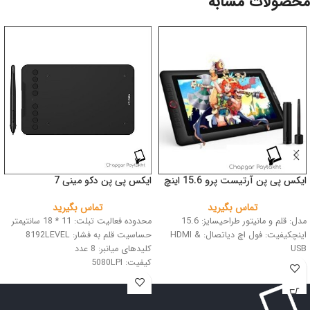
محصولات مشابه
ایکس پی پن آرتیست پرو 15.6 اینچ
ایکس پی پن دکو مینی 7
تماس بگیرید
تماس بگیرید
مدل: قلم و مانیتور طراحیسایز: 15.6
محدوده فعالیت تبلت: 11 * 18 سانتیمتر
اینچکیفیت: فول اچ دیاتصال: HDMI &
حساسیت قلم به فشار: 8192LEVEL
USB
کلیدهای میانبر: 8 عدد
کیفیت: 5080LPI
اتصال: USB