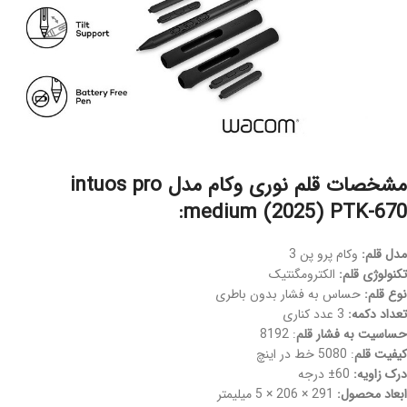
مشخصات قلم نوری وکام مدل intuos pro
medium (2025) PTK-670:
مدل قلم:
وکام پرو پن 3
تکنولوژی قلم:
الکترومگنتیک
نوع قلم:
حساس به فشار بدون باطری
تعداد دکمه:
3 عدد کناری
حساسیت به فشار قلم
: 8192
کیفیت قلم
: 5080 خط در اینچ
درک زاویه:
60± درجه
ابعاد محصول:
291 × 206 × 5 میلیمتر