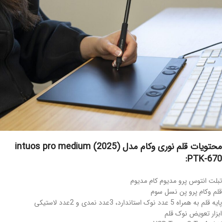
محتویات قلم نوری وکام مدل intuos pro medium (2025)
PTK-670:
تبلت انتوس پرو مدیوم کام مدیوم
قلم وکام پرو پن نسل سوم
پایه قلم به همراه 5 عدد نوک استاندارد، 3عدد نمدی و 2عدد لاستیکی
ابزار تعویض نوک قلم