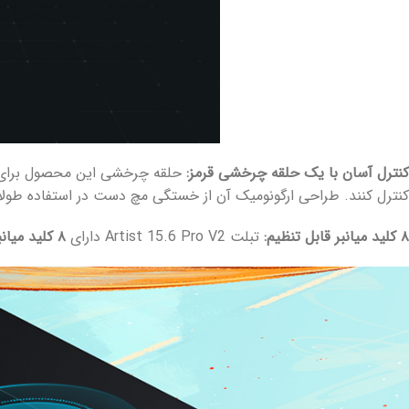
کنترل آسان با یک حلقه چرخشی قرمز:
حلقه چرخشی این محصول برای به
کنترل کنند. طراحی ارگونومیک آن از خستگی مچ دست در استفاده طول
۸ کلید میانبر قابل تنظیم:
تبلت Artist 15.6 Pro V2 دارای
۸ کلید میانبر کاملاً شخصی سازی شده