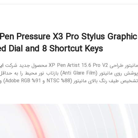
Pen Pressure X3 Pro Stylus Graphic
ed Dial and 8 Shortcut Keys
انیتور طراحی XP Pen Artist 15.6 Pro V2 محصول جدید شرکت
ای
تشخیص طیف رنگ بالای مانیتور (88% NTSC و 91% Adobe RGB) و زاویه دید 178 درجه عمودی و افقی از دیگر مشخصات این مانیتور طراحی مانیتور طراحی XP-Pen Artist 15.6 Pro V2 میباشند.