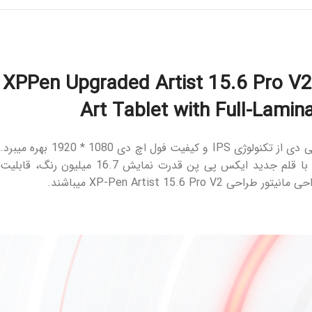
XPPen Upgraded Artist 15.6 Pro V2
Art Tablet with Full-Lamin
است که در سال 2025 تولید شده است. این مانیتور ال سی دی از تکنولوژی IPS و کیفیت فول اچ دی 1080 * 1920 بهره میبرد.
پوشش روی مانیتور (Anti Glare Film) بازتاب نور محیط را به حداقل میرساند تا تمرکز کاربر در هنگام کار با نمایشگر بهم نخورد. سازگاری با قلم جدید ایکس پی پن قدرت نمایش 16.7 میلیون رنگ، قابلیت