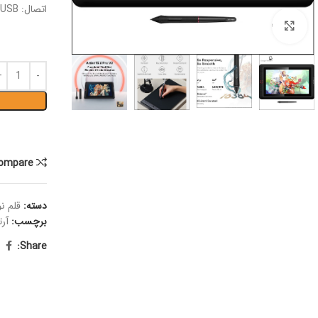
اتصال: HDMI & USB
Click to enlarge
ompare
دسته:
قلم ن
برچسب:
آر
Share: