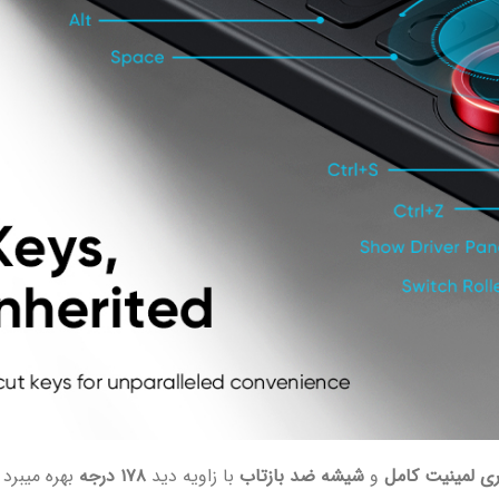
ری لمینیت کامل
و
شیشه ضد بازتاب
با زاویه دید
۱۷۸ درجه
بهره میبرد