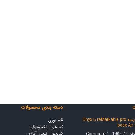
ت
دسته بندی محصولات
مقایسه reMarkable pro با Onyx
قلم نوری
boox Air
کتابخوان الکترونیکی
کتابخوان کیندل آمازون
10, 1405
1 Comment