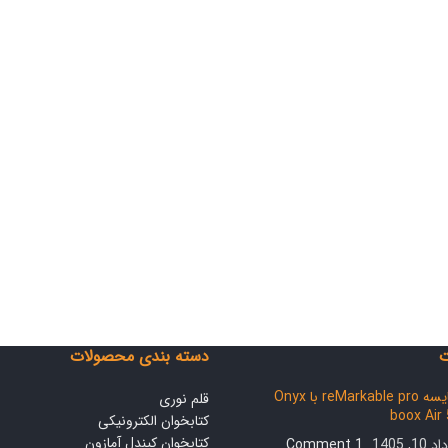
ت
دسته بندی محصولات
مقایسه reMarkable pro با Onyx
قلم نوری
boox Air
کتابخوان الکترونیکی
کتابخوان کیندل آمازون
10, 1405
1 Comment