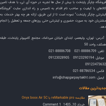
فروشگاه چاپگر پایتخت با بیش از سال ها تجربه در حوزه آی تی، با هدف تامین
کالاهای با کیفیت و صاحب نام اقدام به تاسیس و راه اندازی سایت “فروشگاه
اینترنتی چاپگر پایتخت” نموده است تا از این طریق، ارائه هر چه بهتر خدمات به
مشتریان خود به صورت حضوری و اینترنتی حتی روزهای جمعه و تعطیل را انجام
دهد.
آدرس: تهران، ولیعصر، ابتدای خیابان میرداماد، مجتمع کامپیوتر پایتخت، طبقه
همکف، واحد 50
تلفن: 88886709-021 88886708-021
موبایل: 09123290194 09123028905
09123473632
فکس: 88786534-021
ایمیل: info@chapgarpaytakht.com
جدیدترین مقالات
مقایسه reMarkable pro با Onyx boox Air 5C
خرداد 10, 1405
1 Comment