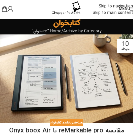
Skip to navigation
MENU
Skip to main content
کتابخوان
Archive by Category "کتابخوان"
Home
10
خرداد
دسته‌بندی نشده
,
کتابخوان
مقایسه reMarkable pro با Onyx boox Air