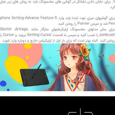
5. برای نشان دادن نشانگر در گوشی های سامسونگ باید به روش های زیر عمل
کرد.
برای گوشیهای سری نوت ابتدا باید وارد phone Setting-Advance Feature-S
Pen شد و سپس Pointer را روشن کنید.
برای سایر مدلهای سامسونگ اپلیکیشنهای سازگار مانند Sketch ،Artrage,
zenbrush را نصب کنید و سپس به قسمت Setting-Cursor بروید و Cursor را
روشن کنید. البته بهتر است که برای بار اول از اپلیکیشن خارج و دوباره وارد شوید.