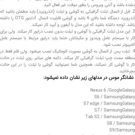
نشده باشد و آنتی ویروس را بطور موقت غیر فعال کنید.
2. قبل از اتصال تبلت گرافیکی به گوشی و تبلت (اندرویید) باید مطمئن باشید که
اندرویید دستگاه شما بالای 6 باشد و گوشی قابلیت اتصال آدابتور OTG را داشته
باشد. توجه داشته باشید که این مدل با آیفون و آیپد کار نمیکند.
3. این مدل تبلت گرافیکی با گوشی و تبلت بدون نصب درایور کار میکند. ولی برای
کار با سیستم عامل ویندوز و مکینتاش حتما باید درایور مرتبط با سیستم عامل
کامپیوتر نصب شود.
4. تبلت پس از اتصال به گوشی بصورت اتوماتیک نصب میشود. ولی قلم فقط در
منطقه سمت چپ تبلت گرافیکی کار میکند. دکمه های میانبر روی تبلت در حالت
کار با گوشی کار نمیکند، همچنین شما نمیتوانید گوشی یا تبلت را در این حالت
بچرخانید.
نشانگر موس در مدلهای زیر نشان داده نمیشود:
Nexus 6 /GoogleGalaxy
S6 / SamsungGalaxy
S7 edge / SamsungGalaxy
S7 / SamsungGalaxy
Tab S2 / SamsungGalaxy
S8 / Samsung
S9/Samsung