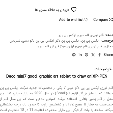
افزودن به علاقه مندی ها
Add to wishlist
Compare
دسته:
قلم نوری
,
قلم نوری ایکس پی پن
برچسب:
ایکس پی پن
,
ایکس پی پن دکو
,
ایکس پی پن دکو مینی
,
تدریس
مجازی
,
قلم نوری
,
قلم نوری ارزان
,
مرکز فروش قلم نوری
Share:
توضیحات
Deco mini7 good graphic art tablet to draw on|XP-PEN
قلم نوری ایکس پی پن دکو مینی 7 یکی از محصولات جدید شرکت ایکس پی پن
میباشد که با سایز بزرگتر ازکوچک(Small) در سال 2020 به بازار معرفی شد. این
مدل از قلم بدون باطری استفاده میکند. کمپانی مدعی است که این مدل قلم از
حساسیت به فشار تا سطح 8192 و تشخیص زاویه تا حدود 60 درجه پشتیبانی
میکند. صفحه یا تبلت گرافیکی این دارای محدوده فعالیت 11 در 18 سانتیمتر است