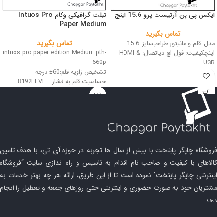
ایکس پی پن آرتیست پرو 15.6 اینچ
تبلت گرافیکی وکام Intuos Pro
Paper Medium
تماس بگیرید
تماس بگیرید
مدل: قلم و مانیتور طراحیسایز: 15.6
intuos pro paper edition Medium pth-
اینچکیفیت: فول اچ دیاتصال: HDMI &
660p
USB
تشخیص زاویه قلم:60± درجه
حساسیت قلم به فشار: 8192LEVEL
رزولوشن: 5080LPI
اندازه کاغذ A5
فروشگاه چاپگر پایتخت با بیش از سال ها تجربه در حوزه آی تی، با هدف تامین
کالاهای با کیفیت و صاحب نام اقدام به تاسیس و راه اندازی سایت “فروشگاه
اینترنتی چاپگر پایتخت” نموده است تا از این طریق، ارائه هر چه بهتر خدمات به
مشتریان خود به صورت حضوری و اینترنتی حتی روزهای جمعه و تعطیل را انجام
دهد.