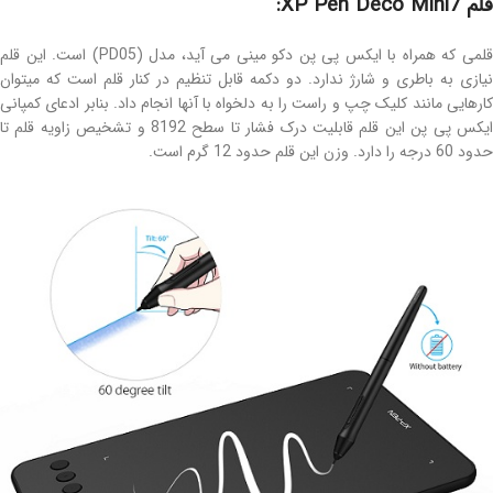
قلم XP Pen Deco Mini7:
قلمی که همراه با ایکس پی پن دکو مینی می آید، مدل (PD05) است. این قلم
نیازی به باطری و شارژ ندارد. دو دکمه قابل تنظیم در کنار قلم است که میتوان
کارهایی مانند کلیک چپ و راست را به دلخواه با آنها انجام داد. بنابر ادعای کمپانی
ایکس پی پن این قلم قابلیت درک فشار تا سطح 8192 و تشخیص زاویه قلم تا
حدود 60 درجه را دارد. وزن این قلم حدود 12 گرم است.