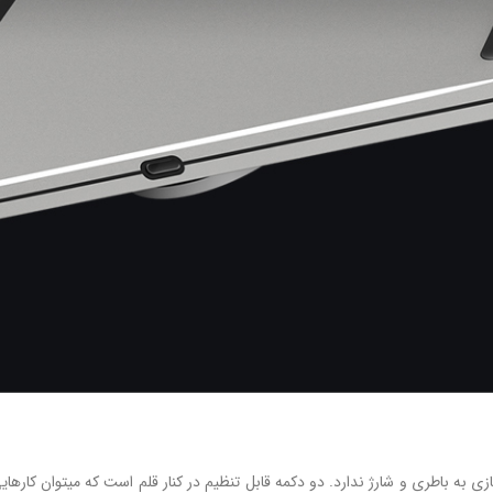
 پرو اسمال می آید، مدل جدید (PA1) است. این قلم نیازی به باطری و شارژ ندارد. دو دکمه قابل تنظیم در کنار 