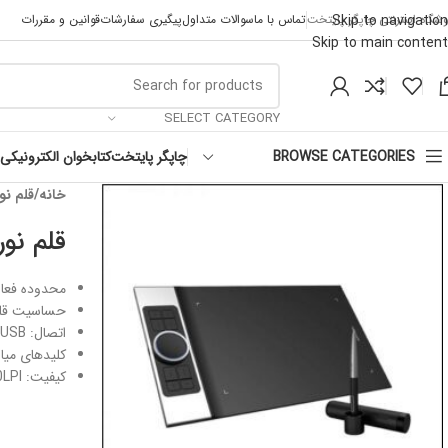
Skip to navigation
وشگاه اینترنتی چاپگر پایتخت
تماس با ما
سوالات متداول
پیگیری سفارشات
قوانین و مقررات
Skip to main content
SELECT CATEGORY
چاپگر پایتخت
کتابخوان الکترونیکی
BROWSE CATEGORIES
خانه
قلم نو
قلم نو
محدوده فعالیت تبلت:
حساسیت قلم به ف
اتصال: USB و Bluetooth
کلیدهای میانبر: 8
کیفیت: 5080LPI