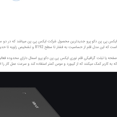
است که این مدل قلم از حساسیت به فشار تا سطح 8192 و تشخیص زاویه تا حدود 60 درجه پشتیبانی میکند.
که به کاربر کمک میکنند که از کیبورد و موس کمتر استفاده کند و سرعت عمل کار را 