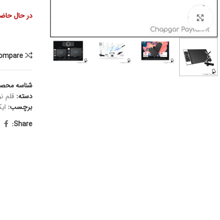
در حال حاضر
Click to enlarge
ompare
شناسه محص
دسته:
قلم ن
برچسب:
ای
Share: