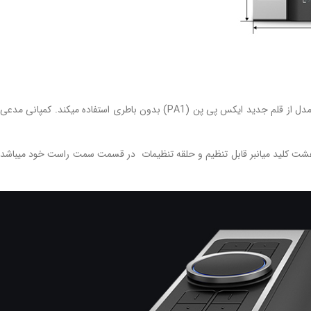
ایکس پی پن دکو پرو جدیدترین محصول شرکت ایکس پی پن میباشد که در دو سایز کوچک (Small) و متوسط (Medium) در سال 2018 به بازار معرفی شد. این مدل از قلم جدید ایکس پی پن (PA1) بدون باطری استفاده میکند. کمپانی مدعی
ه اندازه قابل توجه و مناسبی است. همچنین دارای هشت کلید میانبر قابل تنظیم و حلقه تنظیمات در قسمت سمت راست خود میباشد